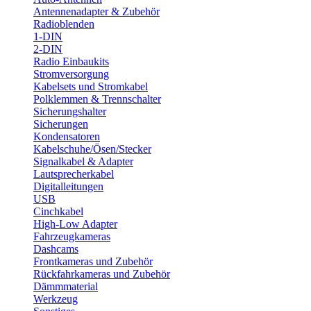
Antennenadapter & Zubehör
Radioblenden
1-DIN
2-DIN
Radio Einbaukits
Stromversorgung
Kabelsets und Stromkabel
Polklemmen & Trennschalter
Sicherungshalter
Sicherungen
Kondensatoren
Kabelschuhe/Ösen/Stecker
Signalkabel & Adapter
Lautsprecherkabel
Digitalleitungen
USB
Cinchkabel
High-Low Adapter
Fahrzeugkameras
Dashcams
Frontkameras und Zubehör
Rückfahrkameras und Zubehör
Dämmmaterial
Werkzeug