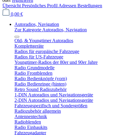
oder
registrieren
Übersicht
Persönliches Profil
Adressen
Bestellungen
0,00 €
Autoradios, Navigation
Zur Kategorie Autoradios, Navigation
Old- & Youngtimer Autoradios
Komplettgeräte
Radios für europäische Fahrzeuge
Radios für US-Fahrzeuge
Youngtimer-Radios der 80er und 90er Jahre
Radio Grundmodelle
Radio Frontblenden
Radio Bedienknöpfe (vorn)
Radio Bedienringe (hinten)
Retro Sound Radiozubehör
1-DIN Autoradios und Navigationsgeräte
2-DIN Autoradios und Navigationsgeräte
Fahrzeugspezifisch und Sondergrößen
Radiozubehör allgemein
Antennentechnik
Radioblenden
Radio Einbaukits
Fahrzeugadapter