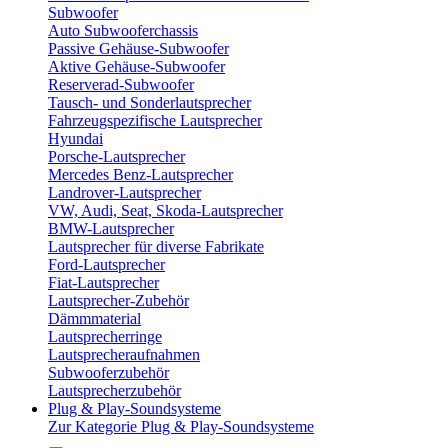
Subwoofer
Auto Subwooferchassis
Passive Gehäuse-Subwoofer
Aktive Gehäuse-Subwoofer
Reserverad-Subwoofer
Tausch- und Sonderlautsprecher
Fahrzeugspezifische Lautsprecher
Hyundai
Porsche-Lautsprecher
Mercedes Benz-Lautsprecher
Landrover-Lautsprecher
VW, Audi, Seat, Skoda-Lautsprecher
BMW-Lautsprecher
Lautsprecher für diverse Fabrikate
Ford-Lautsprecher
Fiat-Lautsprecher
Lautsprecher-Zubehör
Dämmmaterial
Lautsprecherringe
Lautsprecheraufnahmen
Subwooferzubehör
Lautsprecherzubehör
Plug & Play-Soundsysteme
Zur Kategorie Plug & Play-Soundsysteme