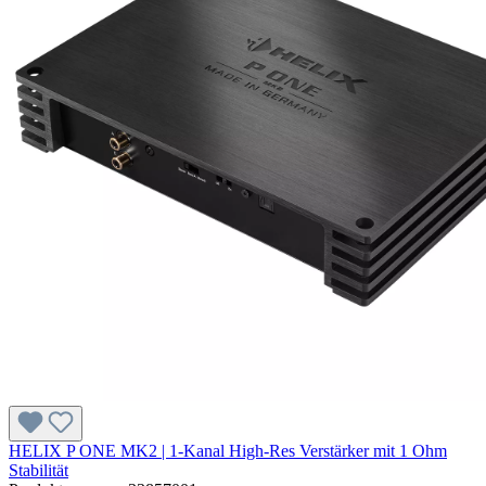
HELIX P ONE MK2 | 1-Kanal High-Res Verstärker mit 1 Ohm
Stabilität