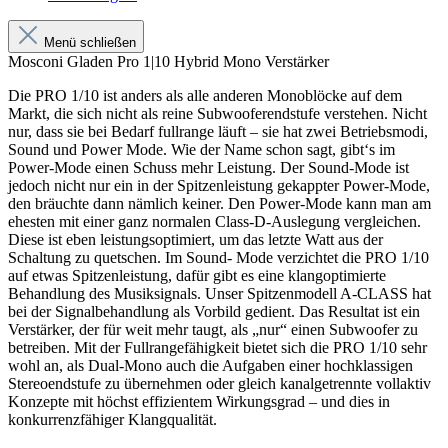
Menü schließen
Mosconi Gladen Pro 1|10 Hybrid Mono Verstärker
Die PRO 1/10 ist anders als alle anderen Monoblöcke auf dem
Markt, die sich nicht als reine Subwooferendstufe verstehen. Nicht
nur, dass sie bei Bedarf fullrange läuft – sie hat zwei Betriebsmodi,
Sound und Power Mode. Wie der Name schon sagt, gibt‘s im
Power-Mode einen Schuss mehr Leistung. Der Sound-Mode ist
jedoch nicht nur ein in der Spitzenleistung gekappter Power-Mode,
den bräuchte dann nämlich keiner. Den Power-Mode kann man am
ehesten mit einer ganz normalen Class-D-Auslegung vergleichen.
Diese ist eben leistungsoptimiert, um das letzte Watt aus der
Schaltung zu quetschen. Im Sound- Mode verzichtet die PRO 1/10
auf etwas Spitzenleistung, dafür gibt es eine klangoptimierte
Behandlung des Musiksignals. Unser Spitzenmodell A-CLASS hat
bei der Signalbehandlung als Vorbild gedient. Das Resultat ist ein
Verstärker, der für weit mehr taugt, als „nur“ einen Subwoofer zu
betreiben. Mit der Fullrangefähigkeit bietet sich die PRO 1/10 sehr
wohl an, als Dual-Mono auch die Aufgaben einer hochklassigen
Stereoendstufe zu übernehmen oder gleich kanalgetrennte vollaktiv
Konzepte mit höchst effizientem Wirkungsgrad – und dies in
konkurrenzfähiger Klangqualität.