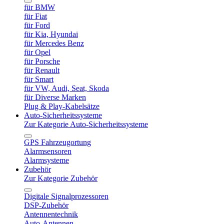
für BMW
für Fiat
für Ford
für Kia, Hyundai
für Mercedes Benz
für Opel
für Porsche
für Renault
für Smart
für VW, Audi, Seat, Skoda
für Diverse Marken
Plug & Play-Kabelsätze
Auto-Sicherheitssysteme
Zur Kategorie Auto-Sicherheitssysteme
GPS Fahrzeugortung
Alarmsensoren
Alarmsysteme
Zubehör
Zur Kategorie Zubehör
Digitale Signalprozessoren
DSP-Zubehör
Antennentechnik
Auto-Antennen