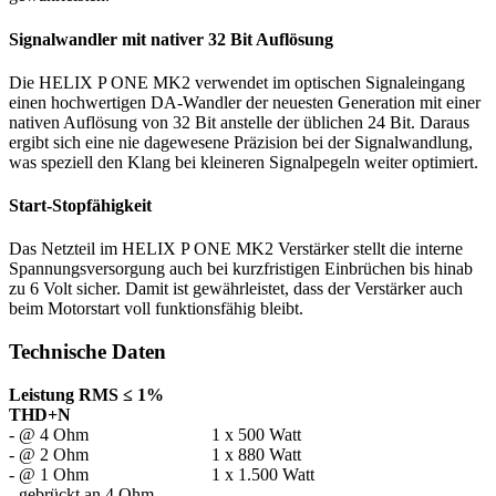
Signalwandler mit nativer 32 Bit Auflösung
Die HELIX P ONE MK2 verwendet im optischen Signaleingang
einen hochwertigen DA-Wandler der neuesten Generation mit einer
nativen Auflösung von 32 Bit anstelle der üblichen 24 Bit. Daraus
ergibt sich eine nie dagewesene Präzision bei der Signalwandlung,
was speziell den Klang bei kleineren Signalpegeln weiter optimiert.
Start-Stopfähigkeit
Das Netzteil im HELIX P ONE MK2 Verstärker stellt die interne
Spannungsversorgung auch bei kurzfristigen Einbrüchen bis hinab
zu 6 Volt sicher. Damit ist gewährleistet, dass der Verstärker auch
beim Motorstart voll funktionsfähig bleibt.
Technische Daten
Leistung RMS ≤ 1%
THD+N
- @ 4 Ohm
1 x 500 Watt
- @ 2 Ohm
1 x 880 Watt
- @ 1 Ohm
1 x 1.500 Watt
- gebrückt an 4 Ohm
-