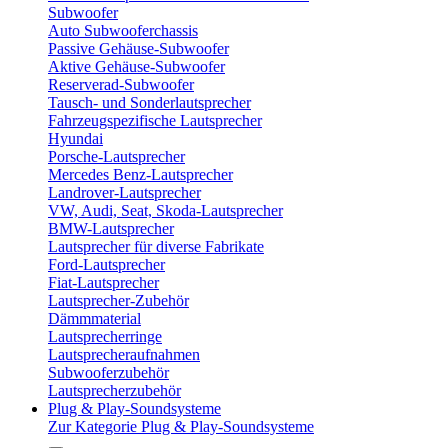
Subwoofer
Auto Subwooferchassis
Passive Gehäuse-Subwoofer
Aktive Gehäuse-Subwoofer
Reserverad-Subwoofer
Tausch- und Sonderlautsprecher
Fahrzeugspezifische Lautsprecher
Hyundai
Porsche-Lautsprecher
Mercedes Benz-Lautsprecher
Landrover-Lautsprecher
VW, Audi, Seat, Skoda-Lautsprecher
BMW-Lautsprecher
Lautsprecher für diverse Fabrikate
Ford-Lautsprecher
Fiat-Lautsprecher
Lautsprecher-Zubehör
Dämmmaterial
Lautsprecherringe
Lautsprecheraufnahmen
Subwooferzubehör
Lautsprecherzubehör
Plug & Play-Soundsysteme
Zur Kategorie Plug & Play-Soundsysteme