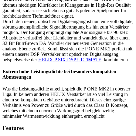
überaus niedrigen Klirrfaktor ist Klanggenuss in High-Res Qualität
garantiert, sodass sie sich ebenso gut als potenter Spielpartner für
hochbelastbare Tiefmitteltöner eignet.
Durch den neuen, optischen Digitaleingang ist nun eine voll digitale,
störungsunempfindliche Signalübertragung bis hin zum Verstärker
möglich. Der Eingang empfängt digitale Audiosignale bis 96 kHz
Abtastrate verlustfrei über Lichtleiter und wandelt diese über einen
32-Bit BurrBrown DA-Wandler der neuesten Generation in die
analoge Ebene zurück. Somit lässt sich die P ONE MK2 perfekt mit
einem unserer DSP-Verstärker mit optischem Digitalausgang,
beispielsweise der
HELIX P SIX DSP ULTIMATE
, kombinieren.
Extrem hohe Leistungsdichte bei besonders kompakten
Abmessungen
Was die Leistungsdichte angeht, spielt die P ONE MK2 in oberster
Liga. In keinem anderen HELIX Verstärker ist so viel Leistung in
einem so kompakten Gehäuse untergebracht. Dieses einzigartige
Verhältnis von Power zu Größe wird durch das Class-D-Konzept,
welches mit einem enormen Wirkungsgrad bei gleichzeitig
minimaler Wärmeentwicklung einhergeht, ermöglicht.
Features