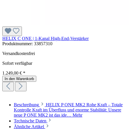
HELIX C ONE | 1-Kanal High-End-Verstärker
Produktnummer:
33857310
Versandkostenfrei
Sofort verfügbar
1.249,00 € *
In den Warenkorb
Beschreibung
HELIX P ONE MK2 Rohe Kraft – Totale
Kontrolle Kraft im Überfluss und enorme Stabilität: Unsere
neue P ONE MK2 ist das ide…
Mehr
Technische Daten
Ähnliche Artikel