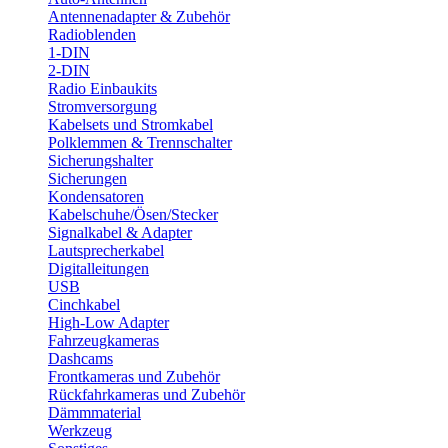
Antennenadapter & Zubehör
Radioblenden
1-DIN
2-DIN
Radio Einbaukits
Stromversorgung
Kabelsets und Stromkabel
Polklemmen & Trennschalter
Sicherungshalter
Sicherungen
Kondensatoren
Kabelschuhe/Ösen/Stecker
Signalkabel & Adapter
Lautsprecherkabel
Digitalleitungen
USB
Cinchkabel
High-Low Adapter
Fahrzeugkameras
Dashcams
Frontkameras und Zubehör
Rückfahrkameras und Zubehör
Dämmmaterial
Werkzeug