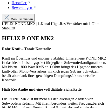
Hersteller
Bewertungen
Menü schließen
HELIX P ONE MK2 | 1-Kanal High-Res Verstärker mit 1 Ohm
Stabilität
HELIX P ONE MK2
Rohe Kraft – Totale Kontrolle
Kraft im Überfluss und enorme Stabilität: Unsere neue P ONE MK2
ist das ideale Leistungspaket für jegliche Subwooferkonfigurationen.
Mit bis zu 1.800 Watt RMS an 1 Ohm bringt das Upgrade unseres
kraftvollen Mono-Verstärkers wirklich jeden Sub ins Schwitzen,
behält aber dank ihres gewaltigen Dämpfungsfaktors stets die
Kontrolle.
High-Res Audio und eine voll digitale Signalkette
Die P ONE MK2 ist für mehr als den alleinigen Antrieb von
Subwoofern gedacht. Mit ihrem besonders weiten Frequenzbereich
bis 40 kHz und exzellentem Signal-Rauschabstand sowie dem