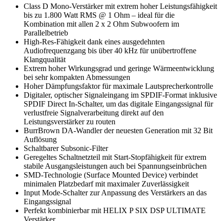
Class D Mono-Verstärker mit extrem hoher Leistungsfähigkeit
bis zu 1.800 Watt RMS @ 1 Ohm – ideal für die
Kombination mit allen 2 x 2 Ohm Subwoofern im
Parallelbetrieb
High-Res-Fähigkeit dank eines ausgedehnten
Audiofrequenzgang bis über 40 kHz für unübertroffene
Klangqualität
Extrem hoher Wirkungsgrad und geringe Wärmeentwicklung
bei sehr kompakten Abmessungen
Hoher Dämpfungsfaktor für maximale Lautsprecherkontrolle
Digitaler, optischer Signaleingang im SPDIF-Format inklusive
SPDIF Direct In-Schalter, um das digitale Eingangssignal für
verlustfreie Signalverarbeitung direkt auf den
Leistungsverstärker zu routen
BurrBrown DA-Wandler der neuesten Generation mit 32 Bit
Auflösung
Schaltbarer Subsonic-Filter
Geregeltes Schaltnetzteil mit Start-Stopfähigkeit für extrem
stabile Ausgangsleistungen auch bei Spannungseinbrüchen
SMD-Technologie (Surface Mounted Device) verbindet
minimalen Platzbedarf mit maximaler Zuverlässigkeit
Input Mode-Schalter zur Anpassung des Verstärkers an das
Eingangssignal
Perfekt kombinierbar mit HELIX P SIX DSP ULTIMATE
Verstärker