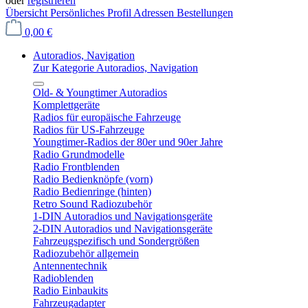
oder
registrieren
Übersicht
Persönliches Profil
Adressen
Bestellungen
0,00 €
Autoradios, Navigation
Zur Kategorie Autoradios, Navigation
Old- & Youngtimer Autoradios
Komplettgeräte
Radios für europäische Fahrzeuge
Radios für US-Fahrzeuge
Youngtimer-Radios der 80er und 90er Jahre
Radio Grundmodelle
Radio Frontblenden
Radio Bedienknöpfe (vorn)
Radio Bedienringe (hinten)
Retro Sound Radiozubehör
1-DIN Autoradios und Navigationsgeräte
2-DIN Autoradios und Navigationsgeräte
Fahrzeugspezifisch und Sondergrößen
Radiozubehör allgemein
Antennentechnik
Radioblenden
Radio Einbaukits
Fahrzeugadapter