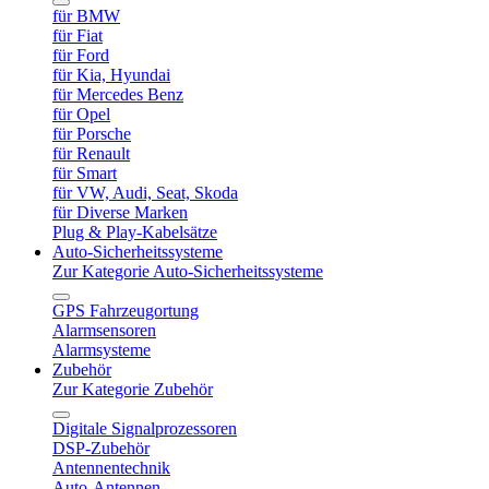
für BMW
für Fiat
für Ford
für Kia, Hyundai
für Mercedes Benz
für Opel
für Porsche
für Renault
für Smart
für VW, Audi, Seat, Skoda
für Diverse Marken
Plug & Play-Kabelsätze
Auto-Sicherheitssysteme
Zur Kategorie Auto-Sicherheitssysteme
GPS Fahrzeugortung
Alarmsensoren
Alarmsysteme
Zubehör
Zur Kategorie Zubehör
Digitale Signalprozessoren
DSP-Zubehör
Antennentechnik
Auto-Antennen