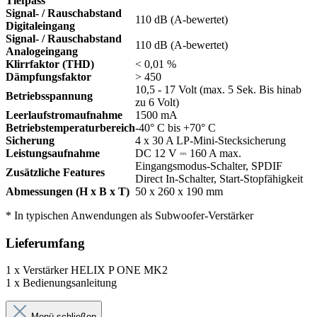
Tiefpass
Signal- / Rauschabstand
110 dB (A-bewertet)
Digitaleingang
Signal- / Rauschabstand
110 dB (A-bewertet)
Analogeingang
Klirrfaktor (THD)
< 0,01 %
Dämpfungsfaktor
> 450
10,5 - 17 Volt (max. 5 Sek. Bis hinab
Betriebsspannung
zu 6 Volt)
Leerlaufstromaufnahme
1500 mA
Betriebstemperaturbereich
-40° C bis +70° C
Sicherung
4 x 30 A LP-Mini-Stecksicherung
Leistungsaufnahme
DC 12 V ⎓ 160 A max.
Eingangsmodus-Schalter, SPDIF
Zusätzliche Features
Direct In-Schalter, Start-Stopfähigkeit
Abmessungen (H x B x T)
50 x 260 x 190 mm
* In typischen Anwendungen als Subwoofer-Verstärker
Lieferumfang
1 x Verstärker HELIX P ONE MK2
1 x Bedienungsanleitung
Menü schließen