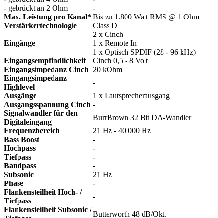
- gebrückt an 2 Ohm
-
Max. Leistung pro Kanal*
Bis zu 1.800 Watt RMS @ 1 Ohm
Verstärkertechnologie
Class D
2 x Cinch
Eingänge
1 x Remote In
1 x Optisch SPDIF (28 - 96 kHz)
Eingangsempfindlichkeit
Cinch 0,5 - 8 Volt
Eingangsimpedanz Cinch
20 kOhm
Eingangsimpedanz
-
Highlevel
Ausgänge
1 x Lautsprecherausgang
Ausgangsspannung Cinch
-
Signalwandler für den
BurrBrown 32 Bit DA-Wandler
Digitaleingang
Frequenzbereich
21 Hz - 40.000 Hz
Bass Boost
-
Hochpass
-
Tiefpass
-
Bandpass
-
Subsonic
21 Hz
Phase
-
Flankensteilheit Hoch- /
-
Tiefpass
Flankensteilheit Subsonic /
Butterworth 48 dB/Okt.