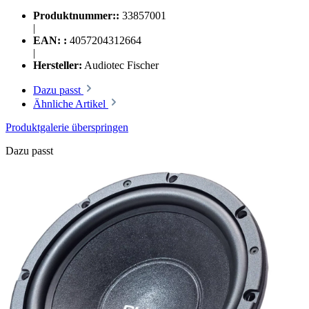
Produktnummer::
33857001
|
EAN: :
4057204312664
|
Hersteller:
Audiotec Fischer
Dazu passt
Ähnliche Artikel
Produktgalerie überspringen
Dazu passt