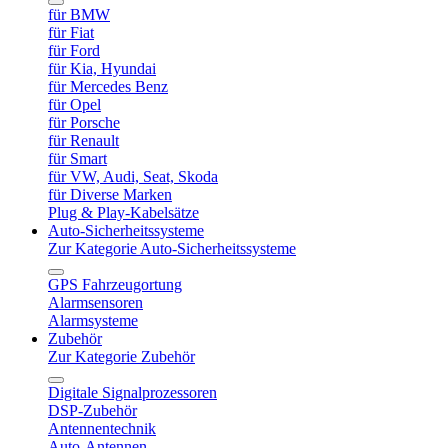
für BMW
für Fiat
für Ford
für Kia, Hyundai
für Mercedes Benz
für Opel
für Porsche
für Renault
für Smart
für VW, Audi, Seat, Skoda
für Diverse Marken
Plug & Play-Kabelsätze
Auto-Sicherheitssysteme
Zur Kategorie Auto-Sicherheitssysteme
GPS Fahrzeugortung
Alarmsensoren
Alarmsysteme
Zubehör
Zur Kategorie Zubehör
Digitale Signalprozessoren
DSP-Zubehör
Antennentechnik
Auto-Antennen