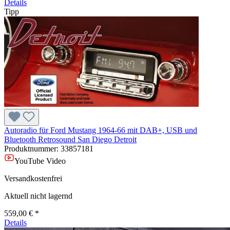
Details
Tipp
Autoradio für Ford Mustang 1964-66 mit DAB+, USB und
Bluetooth Retrosound San Diego Detroit
Produktnummer:
33857181
YouTube Video
Versandkostenfrei
Aktuell nicht lagernd
559,00 € *
Details