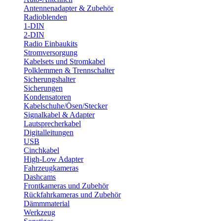
Antennenadapter & Zubehör
Radioblenden
1-DIN
2-DIN
Radio Einbaukits
Stromversorgung
Kabelsets und Stromkabel
Polklemmen & Trennschalter
Sicherungshalter
Sicherungen
Kondensatoren
Kabelschuhe/Ösen/Stecker
Signalkabel & Adapter
Lautsprecherkabel
Digitalleitungen
USB
Cinchkabel
High-Low Adapter
Fahrzeugkameras
Dashcams
Frontkameras und Zubehör
Rückfahrkameras und Zubehör
Dämmmaterial
Werkzeug