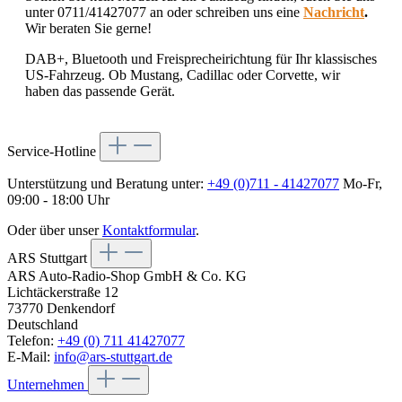
unter 0711/41427077 an oder schreiben uns eine
Nachricht
.
Wir beraten Sie gerne!
DAB+, Bluetooth und Freisprecheirichtung für Ihr klassisches
US-Fahrzeug. Ob Mustang, Cadillac oder Corvette, wir
haben das passende Gerät.
Service-Hotline
Unterstützung und Beratung unter:
+49 (0)711 - 41427077
Mo-Fr,
09:00 - 18:00 Uhr
Oder über unser
Kontaktformular
.
ARS Stuttgart
ARS Auto-Radio-Shop GmbH & Co. KG
Lichtäckerstraße 12
73770 Denkendorf
Deutschland
Telefon:
+49 (0) 711 41427077
E-Mail:
info@ars-stuttgart.de
Unternehmen