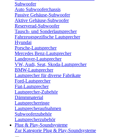
Subwoofer
Auto Subwooferchassis
Passive Gehäuse-Subwoofer
Aktive Gehäuse-Subwoofer
Reserverad-Subwoofer
Tausch- und Sonderlautsprecher
Fahrzeugspezifische Lautsprecher
Hyundai
Porsche-Lautsprecher
Mercedes Benz-Lautsprecher
Landrover-Lautsprecher
VW, Audi, Seat, Skoda-Lautsprecher
BMW-Lautsprecher
Lautsprecher für diverse Fabrikate
Ford-Lautsprecher
Fiat-Lautsprecher
Lautsprecher-Zubehör
Dämmmaterial
Lautsprecherringe
Lautsprecheraufnahmen
Subwooferzubehör
Lautsprecherzubehör
Plug & Play-Soundsysteme
Zur Kategorie Plug & Play-Soundsysteme