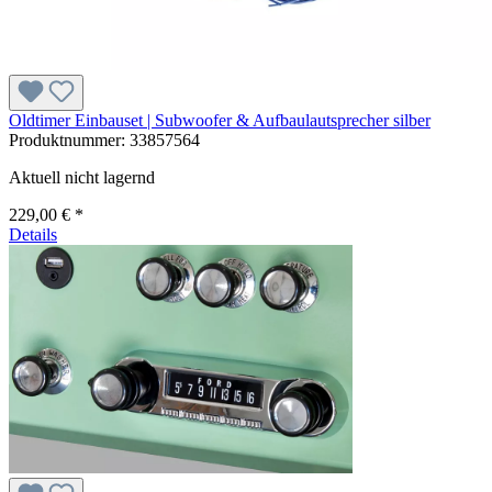
Oldtimer Einbauset | Subwoofer & Aufbaulautsprecher silber
Produktnummer:
33857564
Aktuell nicht lagernd
229,00 € *
Details