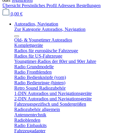
oder
registrieren
Übersicht
Persönliches Profil
Adressen
Bestellungen
0,00 €
Autoradios, Navigation
Zur Kategorie Autoradios, Navigation
Old- & Youngtimer Autoradios
Komplettgeräte
Radios für europäische Fahrzeuge
Radios für US-Fahrzeuge
Youngtimer-Radios der 80er und 90er Jahre
Radio Grundmodelle
Radio Frontblenden
Radio Bedienknöpfe (vorn)
Radio Bedienringe (hinten)
Retro Sound Radiozubehör
1-DIN Autoradios und Navigationsgeräte
2-DIN Autoradios und Navigationsgeräte
Fahrzeugspezifisch und Sondergrößen
Radiozubehör allgemein
Antennentechnik
Radioblenden
Radio Einbaukits
Fahrzeugadapter