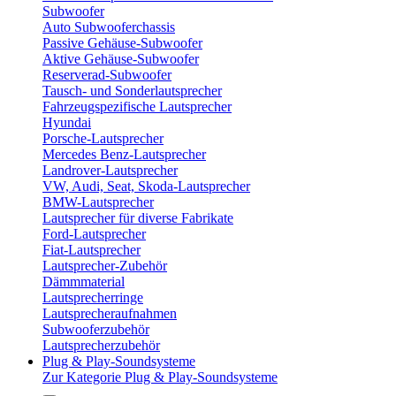
Subwoofer
Auto Subwooferchassis
Passive Gehäuse-Subwoofer
Aktive Gehäuse-Subwoofer
Reserverad-Subwoofer
Tausch- und Sonderlautsprecher
Fahrzeugspezifische Lautsprecher
Hyundai
Porsche-Lautsprecher
Mercedes Benz-Lautsprecher
Landrover-Lautsprecher
VW, Audi, Seat, Skoda-Lautsprecher
BMW-Lautsprecher
Lautsprecher für diverse Fabrikate
Ford-Lautsprecher
Fiat-Lautsprecher
Lautsprecher-Zubehör
Dämmmaterial
Lautsprecherringe
Lautsprecheraufnahmen
Subwooferzubehör
Lautsprecherzubehör
Plug & Play-Soundsysteme
Zur Kategorie Plug & Play-Soundsysteme