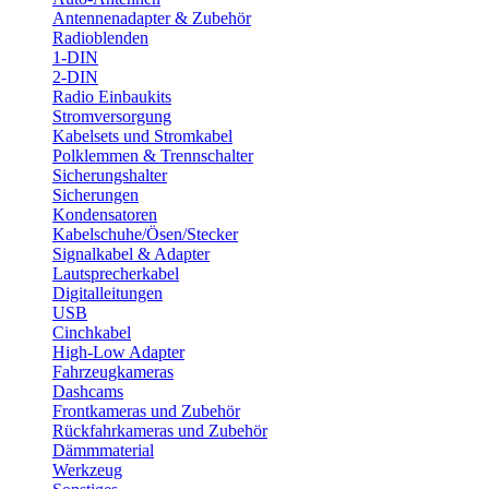
Antennenadapter & Zubehör
Radioblenden
1-DIN
2-DIN
Radio Einbaukits
Stromversorgung
Kabelsets und Stromkabel
Polklemmen & Trennschalter
Sicherungshalter
Sicherungen
Kondensatoren
Kabelschuhe/Ösen/Stecker
Signalkabel & Adapter
Lautsprecherkabel
Digitalleitungen
USB
Cinchkabel
High-Low Adapter
Fahrzeugkameras
Dashcams
Frontkameras und Zubehör
Rückfahrkameras und Zubehör
Dämmmaterial
Werkzeug