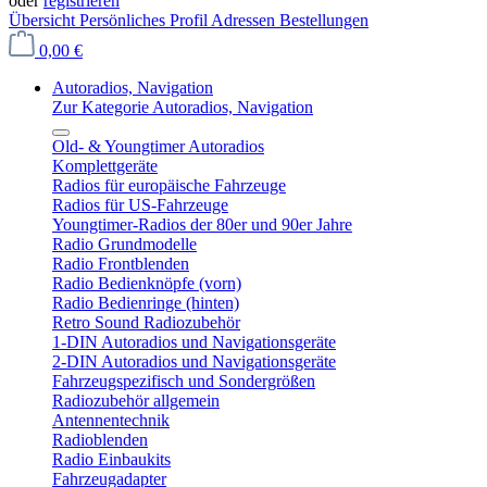
oder
registrieren
Übersicht
Persönliches Profil
Adressen
Bestellungen
0,00 €
Autoradios, Navigation
Zur Kategorie Autoradios, Navigation
Old- & Youngtimer Autoradios
Komplettgeräte
Radios für europäische Fahrzeuge
Radios für US-Fahrzeuge
Youngtimer-Radios der 80er und 90er Jahre
Radio Grundmodelle
Radio Frontblenden
Radio Bedienknöpfe (vorn)
Radio Bedienringe (hinten)
Retro Sound Radiozubehör
1-DIN Autoradios und Navigationsgeräte
2-DIN Autoradios und Navigationsgeräte
Fahrzeugspezifisch und Sondergrößen
Radiozubehör allgemein
Antennentechnik
Radioblenden
Radio Einbaukits
Fahrzeugadapter