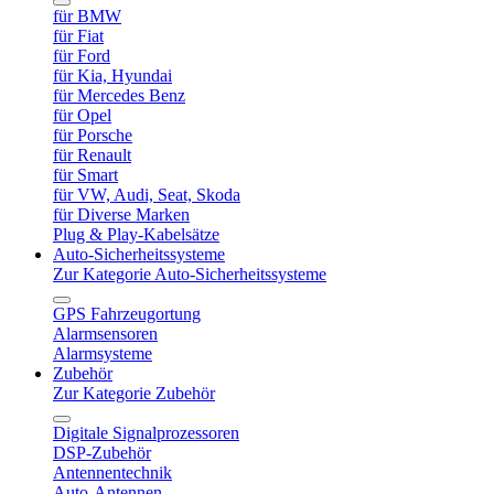
für BMW
für Fiat
für Ford
für Kia, Hyundai
für Mercedes Benz
für Opel
für Porsche
für Renault
für Smart
für VW, Audi, Seat, Skoda
für Diverse Marken
Plug & Play-Kabelsätze
Auto-Sicherheitssysteme
Zur Kategorie Auto-Sicherheitssysteme
GPS Fahrzeugortung
Alarmsensoren
Alarmsysteme
Zubehör
Zur Kategorie Zubehör
Digitale Signalprozessoren
DSP-Zubehör
Antennentechnik
Auto-Antennen