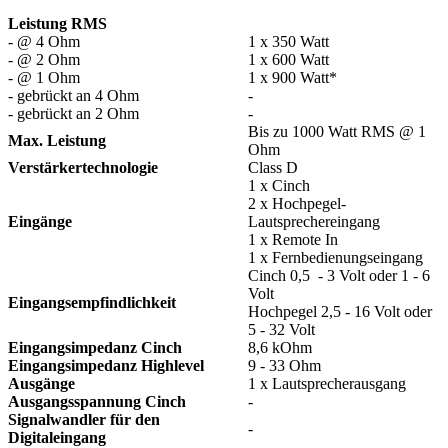
Leistung RMS
- @ 4 Ohm
1 x 350 Watt
- @ 2 Ohm
1 x 600 Watt
- @ 1 Ohm
1 x 900 Watt*
- gebrückt an 4 Ohm
-
- gebrückt an 2 Ohm
-
Bis zu 1000 Watt RMS @ 1
Max. Leistung
Ohm
Verstärkertechnologie
Class D
1 x Cinch
2 x Hochpegel-
Eingänge
Lautsprechereingang
1 x Remote In
1 x Fernbedienungseingang
Cinch 0,5 - 3 Volt oder 1 - 6
Volt
Eingangsempfindlichkeit
Hochpegel 2,5 - 16 Volt oder
5 - 32 Volt
Eingangsimpedanz Cinch
8,6 kOhm
Eingangsimpedanz Highlevel
9 - 33 Ohm
Ausgänge
1 x Lautsprecherausgang
Ausgangsspannung Cinch
-
Signalwandler für den
-
Digitaleingang