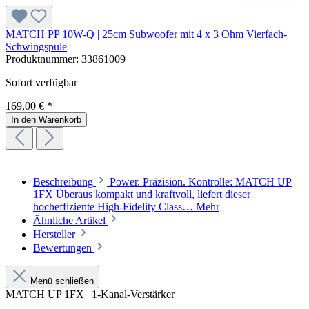
MATCH PP 10W-Q | 25cm Subwoofer mit 4 x 3 Ohm Vierfach-
Schwingspule
Produktnummer:
33861009
Sofort verfügbar
169,00 € *
In den Warenkorb
Beschreibung
Power. Präzision. Kontrolle: MATCH UP
1FX Überaus kompakt und kraftvoll, liefert dieser
hocheffiziente High-Fidelity Class…
Mehr
Ähnliche Artikel
Hersteller
Bewertungen
Menü schließen
MATCH UP 1FX | 1-Kanal-Verstärker