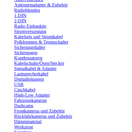
Antennenadapter & Zubehör
Radioblenden
1-DIN
2-DIN
Radio Einbaukits
Stromversorgung
Kabelsets und Stromkabel
Polklemmen & Trennschalter
Sicherungshalter
Sicherungen
Kondensatoren
Kabelschuhe/Ösen/Stecker
Signalkabel & Adapter
Lautsprecherkabel
Digitalleitungen
USB
Cinchkabel
High-Low Adapter
Fahrzeugkameras
Dashcams
Frontkameras und Zubehör
Rückfahrkameras und Zubehör
Dämmmaterial
Werkzeug