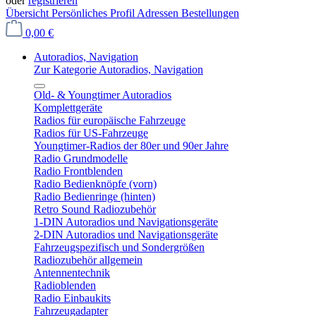
oder
registrieren
Übersicht
Persönliches Profil
Adressen
Bestellungen
0,00 €
Autoradios, Navigation
Zur Kategorie Autoradios, Navigation
Old- & Youngtimer Autoradios
Komplettgeräte
Radios für europäische Fahrzeuge
Radios für US-Fahrzeuge
Youngtimer-Radios der 80er und 90er Jahre
Radio Grundmodelle
Radio Frontblenden
Radio Bedienknöpfe (vorn)
Radio Bedienringe (hinten)
Retro Sound Radiozubehör
1-DIN Autoradios und Navigationsgeräte
2-DIN Autoradios und Navigationsgeräte
Fahrzeugspezifisch und Sondergrößen
Radiozubehör allgemein
Antennentechnik
Radioblenden
Radio Einbaukits
Fahrzeugadapter