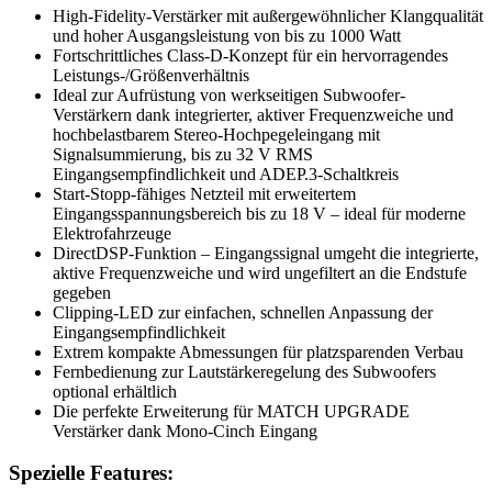
High-Fidelity-Verstärker mit außergewöhnlicher Klangqualität
und hoher Ausgangsleistung von bis zu 1000 Watt
Fortschrittliches Class-D-Konzept für ein hervorragendes
Leistungs-/Größenverhältnis
Ideal zur Aufrüstung von werkseitigen Subwoofer-
Verstärkern dank integrierter, aktiver Frequenzweiche und
hochbelastbarem Stereo-Hochpegeleingang mit
Signalsummierung, bis zu 32 V RMS
Eingangsempfindlichkeit und ADEP.3-Schaltkreis
Start-Stopp-fähiges Netzteil mit erweitertem
Eingangsspannungsbereich bis zu 18 V – ideal für moderne
Elektrofahrzeuge
DirectDSP-Funktion – Eingangssignal umgeht die integrierte,
aktive Frequenzweiche und wird ungefiltert an die Endstufe
gegeben
Clipping-LED zur einfachen, schnellen Anpassung der
Eingangsempfindlichkeit
Extrem kompakte Abmessungen für platzsparenden Verbau
Fernbedienung zur Lautstärkeregelung des Subwoofers
optional erhältlich
Die perfekte Erweiterung für MATCH UPGRADE
Verstärker dank Mono-Cinch Eingang
Spezielle Features: