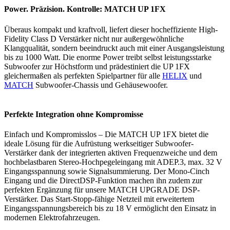
Power. Präzision. Kontrolle: MATCH UP 1FX
Überaus kompakt und kraftvoll, liefert dieser hocheffiziente High-
Fidelity Class D Verstärker nicht nur außergewöhnliche
Klangqualität, sondern beeindruckt auch mit einer Ausgangsleistung
bis zu 1000 Watt. Die enorme Power treibt selbst leistungsstarke
Subwoofer zur Höchstform und prädestiniert die UP 1FX
gleichermaßen als perfekten Spielpartner für alle
HELIX
und
MATCH
Subwoofer-Chassis und Gehäusewoofer.
Perfekte Integration ohne Kompromisse
Einfach und Kompromisslos – Die MATCH UP 1FX bietet die
ideale Lösung für die Aufrüstung werkseitiger Subwoofer-
Verstärker dank der integrierten aktiven Frequenzweiche und dem
hochbelastbaren Stereo-Hochpegeleingang mit ADEP.3, max. 32 V
Eingangsspannung sowie Signalsummierung. Der Mono-Cinch
Eingang und die DirectDSP-Funktion machen ihn zudem zur
perfekten Ergänzung für unsere MATCH UPGRADE DSP-
Verstärker. Das Start-Stopp-fähige Netzteil mit erweitertem
Eingangsspannungsbereich bis zu 18 V ermöglicht den Einsatz in
modernen Elektrofahrzeugen.