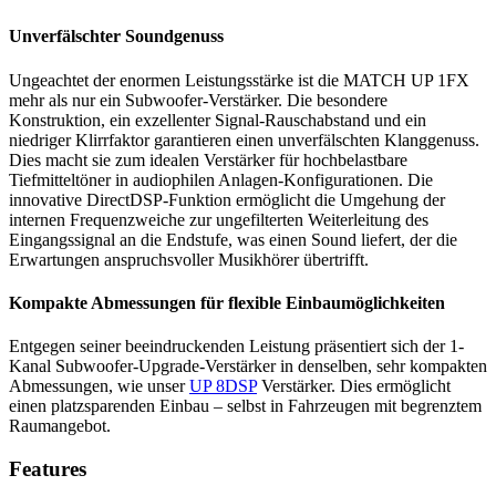
Unverfälschter Soundgenuss
Ungeachtet der enormen Leistungsstärke ist die MATCH UP 1FX
mehr als nur ein Subwoofer-Verstärker. Die besondere
Konstruktion, ein exzellenter Signal-Rauschabstand und ein
niedriger Klirrfaktor garantieren einen unverfälschten Klanggenuss.
Dies macht sie zum idealen Verstärker für hochbelastbare
Tiefmitteltöner in audiophilen Anlagen-Konfigurationen. Die
innovative DirectDSP-Funktion ermöglicht die Umgehung der
internen Frequenzweiche zur ungefilterten Weiterleitung des
Eingangssignal an die Endstufe, was einen Sound liefert, der die
Erwartungen anspruchsvoller Musikhörer übertrifft.
Kompakte Abmessungen für flexible Einbaumöglichkeiten
Entgegen seiner beeindruckenden Leistung präsentiert sich der 1-
Kanal Subwoofer-Upgrade-Verstärker in denselben, sehr kompakten
Abmessungen, wie unser
UP 8DSP
Verstärker. Dies ermöglicht
einen platzsparenden Einbau – selbst in Fahrzeugen mit begrenztem
Raumangebot.
Features