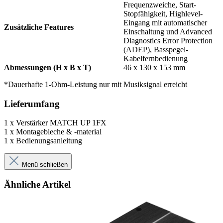
Frequenzweiche, Start-
Stopfähigkeit, Highlevel-
Eingang mit automatischer
Zusätzliche Features
Einschaltung und Advanced
Diagnostics Error Protection
(ADEP), Basspegel-
Kabelfernbedienung
Abmessungen (H x B x T)
46 x 130 x 153 mm
*Dauerhafte 1-Ohm-Leistung nur mit Musiksignal erreicht
Lieferumfang
1 x Verstärker MATCH UP 1FX
1 x Montagebleche & -material
1 x Bedienungsanleitung
Menü schließen
Ähnliche Artikel