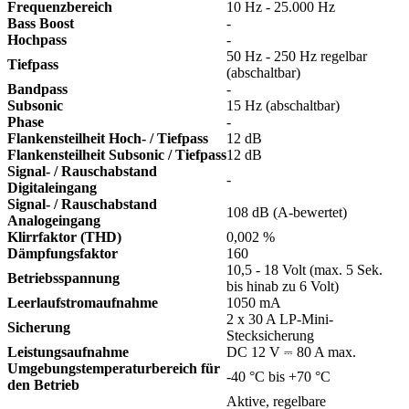
Frequenzbereich
10 Hz - 25.000 Hz
Bass Boost
-
Hochpass
-
50 Hz - 250 Hz regelbar
Tiefpass
(abschaltbar)
Bandpass
-
Subsonic
15 Hz (abschaltbar)
Phase
-
Flankensteilheit Hoch- / Tiefpass
12 dB
Flankensteilheit Subsonic / Tiefpass
12 dB
Signal- / Rauschabstand
-
Digitaleingang
Signal- / Rauschabstand
108 dB (A-bewertet)
Analogeingang
Klirrfaktor (THD)
0,002 %
Dämpfungsfaktor
160
10,5 - 18 Volt (max. 5 Sek.
Betriebsspannung
bis hinab zu 6 Volt)
Leerlaufstromaufnahme
1050 mA
2 x 30 A LP-Mini-
Sicherung
Stecksicherung
Leistungsaufnahme
DC 12 V ⎓ 80 A max.
Umgebungstemperaturbereich für
-40 °C bis +70 °C
den Betrieb
Aktive, regelbare