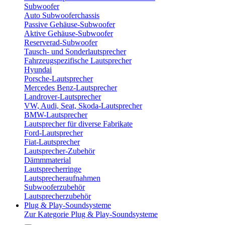
Subwoofer
Auto Subwooferchassis
Passive Gehäuse-Subwoofer
Aktive Gehäuse-Subwoofer
Reserverad-Subwoofer
Tausch- und Sonderlautsprecher
Fahrzeugspezifische Lautsprecher
Hyundai
Porsche-Lautsprecher
Mercedes Benz-Lautsprecher
Landrover-Lautsprecher
VW, Audi, Seat, Skoda-Lautsprecher
BMW-Lautsprecher
Lautsprecher für diverse Fabrikate
Ford-Lautsprecher
Fiat-Lautsprecher
Lautsprecher-Zubehör
Dämmmaterial
Lautsprecherringe
Lautsprecheraufnahmen
Subwooferzubehör
Lautsprecherzubehör
Plug & Play-Soundsysteme
Zur Kategorie Plug & Play-Soundsysteme