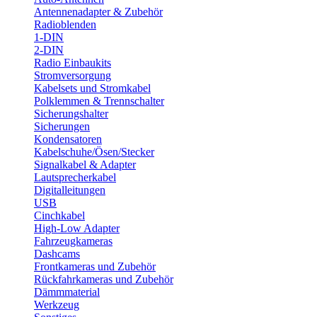
Antennenadapter & Zubehör
Radioblenden
1-DIN
2-DIN
Radio Einbaukits
Stromversorgung
Kabelsets und Stromkabel
Polklemmen & Trennschalter
Sicherungshalter
Sicherungen
Kondensatoren
Kabelschuhe/Ösen/Stecker
Signalkabel & Adapter
Lautsprecherkabel
Digitalleitungen
USB
Cinchkabel
High-Low Adapter
Fahrzeugkameras
Dashcams
Frontkameras und Zubehör
Rückfahrkameras und Zubehör
Dämmmaterial
Werkzeug