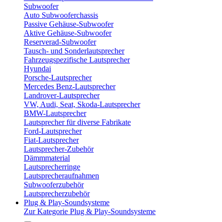
Subwoofer
Auto Subwooferchassis
Passive Gehäuse-Subwoofer
Aktive Gehäuse-Subwoofer
Reserverad-Subwoofer
Tausch- und Sonderlautsprecher
Fahrzeugspezifische Lautsprecher
Hyundai
Porsche-Lautsprecher
Mercedes Benz-Lautsprecher
Landrover-Lautsprecher
VW, Audi, Seat, Skoda-Lautsprecher
BMW-Lautsprecher
Lautsprecher für diverse Fabrikate
Ford-Lautsprecher
Fiat-Lautsprecher
Lautsprecher-Zubehör
Dämmmaterial
Lautsprecherringe
Lautsprecheraufnahmen
Subwooferzubehör
Lautsprecherzubehör
Plug & Play-Soundsysteme
Zur Kategorie Plug & Play-Soundsysteme