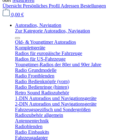
oder
registrieren
Übersicht
Persönliches Profil
Adressen
Bestellungen
0,00 €
Autoradios, Navigation
Zur Kategorie Autoradios, Navigation
Old- & Youngtimer Autoradios
Komplettgeräte
Radios für europäische Fahrzeuge
Radios für US-Fahrzeuge
Youngtimer-Radios der 80er und 90er Jahre
Radio Grundmodelle
Radio Frontblenden
Radio Bedienknöpfe (vorn)
Radio Bedienringe (hinten)
Retro Sound Radiozubehör
1-DIN Autoradios und Navigationsgeräte
2-DIN Autoradios und Navigationsgeräte
Fahrzeugspezifisch und Sondergrößen
Radiozubehör allgemein
Antennentechnik
Radioblenden
Radio Einbaukits
Fahrzeugadapter