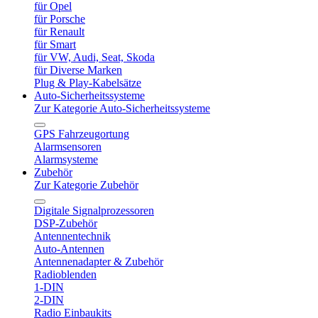
für Opel
für Porsche
für Renault
für Smart
für VW, Audi, Seat, Skoda
für Diverse Marken
Plug & Play-Kabelsätze
Auto-Sicherheitssysteme
Zur Kategorie Auto-Sicherheitssysteme
GPS Fahrzeugortung
Alarmsensoren
Alarmsysteme
Zubehör
Zur Kategorie Zubehör
Digitale Signalprozessoren
DSP-Zubehör
Antennentechnik
Auto-Antennen
Antennenadapter & Zubehör
Radioblenden
1-DIN
2-DIN
Radio Einbaukits