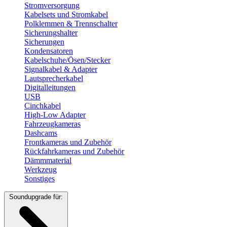
Stromversorgung
Kabelsets und Stromkabel
Polklemmen & Trennschalter
Sicherungshalter
Sicherungen
Kondensatoren
Kabelschuhe/Ösen/Stecker
Signalkabel & Adapter
Lautsprecherkabel
Digitalleitungen
USB
Cinchkabel
High-Low Adapter
Fahrzeugkameras
Dashcams
Frontkameras und Zubehör
Rückfahrkameras und Zubehör
Dämmmaterial
Werkzeug
Sonstiges
Soundupgrade für: