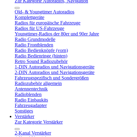
Zur Kategorie Autoradios, Navigation
Old- & Youngtimer Autoradios
Komplettgeräte
Radios für europäische Fahrzeuge
Radios für US-Fahrzeuge
Youngtimer-Radios der 80er und 90er Jahre
Radio Grundmodelle
Radio Frontblenden
Radio Bedienknöpfe (vorn)
Radio Bedienringe (hinten)
Retro Sound Radiozubehör
1-DIN Autoradios und Navigationsgeräte
2-DIN Autoradios und Navigationsgeräte
Fahrzeugspezifisch und Sondergrößen
Radiozubehör allgemein
Antennentechnik
Radioblenden
Radio Einbaukits
Fahrzeugadapter
Sonstiges
Verstärker
Zur Kategorie Verstärker
2-Kanal Verstärker