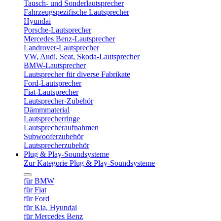
Tausch- und Sonderlautsprecher
Fahrzeugspezifische Lautsprecher
Hyundai
Porsche-Lautsprecher
Mercedes Benz-Lautsprecher
Landrover-Lautsprecher
VW, Audi, Seat, Skoda-Lautsprecher
BMW-Lautsprecher
Lautsprecher für diverse Fabrikate
Ford-Lautsprecher
Fiat-Lautsprecher
Lautsprecher-Zubehör
Dämmmaterial
Lautsprecherringe
Lautsprecheraufnahmen
Subwooferzubehör
Lautsprecherzubehör
Plug & Play-Soundsysteme
Zur Kategorie Plug & Play-Soundsysteme
für BMW
für Fiat
für Ford
für Kia, Hyundai
für Mercedes Benz