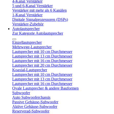
4-Kanal Verstärker
5 und 6-Kanal Verstärker
Verstärker mit mehr als 6 Kanälen
1-Kanal Verstärker
Digitale Signalprozessoren (DSPs)
Verstärker-Zubehör
Autolautsprecher
Zur Kategorie Autolautsprecher
Einzellautsprecher
Mehrwege-Lautsprecher
Lautsprecher mit 10 cm Durchmesser
Lautsprecher mit 13 cm Durchmesser
Lautsprecher mit 16 cm Durchmesser
Lautsprecher mit 20 cm Durchmesser
Koaxial-Lautsprecher
Lautsprecher mit 10 cm Durchmesser
Lautsprecher mit 13 cm Durchmesser
Lautsprecher mit 16 cm Durchmesser
Ovale Lautsprecher & andere Bauformen
Subwoofer
Auto Subwooferchassis
Passive Gehäuse-Subwoofer
Aktive Gehäuse-Subwoofer
Reserverad-Subwoofer