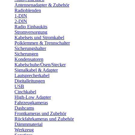
Antennenadapter & Zubehör
Radioblenden
1-DIN
2-DIN
Radio Einbaukits
Stromversorgung
Kabelsets und Stromkabel
Polklemmen & Trennschalter
Sicherungshalter
Sicherungen
Kondensatoren
Kabelschuhe/Ösen/Stecker
Signalkabel & Adapter
Lautsprecherkabel
Digitalleitungen
USB
Cinchkabel
High-Low Adapter
Fahrzeugkameras
Dashcams
Frontkameras und Zubehör
Rückfahrkameras und Zubehör
Dämmmaterial
Werkzeug