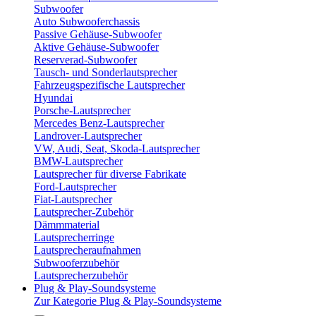
Subwoofer
Auto Subwooferchassis
Passive Gehäuse-Subwoofer
Aktive Gehäuse-Subwoofer
Reserverad-Subwoofer
Tausch- und Sonderlautsprecher
Fahrzeugspezifische Lautsprecher
Hyundai
Porsche-Lautsprecher
Mercedes Benz-Lautsprecher
Landrover-Lautsprecher
VW, Audi, Seat, Skoda-Lautsprecher
BMW-Lautsprecher
Lautsprecher für diverse Fabrikate
Ford-Lautsprecher
Fiat-Lautsprecher
Lautsprecher-Zubehör
Dämmmaterial
Lautsprecherringe
Lautsprecheraufnahmen
Subwooferzubehör
Lautsprecherzubehör
Plug & Play-Soundsysteme
Zur Kategorie Plug & Play-Soundsysteme