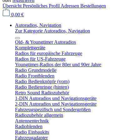
oder
registrieren
Übersicht
Persönliches Profil
Adressen
Bestellungen
0,00 €
Autoradios, Navigation
Zur Kategorie Autoradios, Navigation
Old- & Youngtimer Autoradios
Komplettgeräte
Radios für europäische Fahrzeuge
Radios für US-Fahrzeuge
Youngtimer-Radios der 80er und 90er Jahre
Radio Grundmodelle
Radio Frontblenden
Radio Bedienknöpfe (vorn)
Radio Bedienringe (hinten)
Retro Sound Radiozubehör
1-DIN Autoradios und Navigationsgeräte
2-DIN Autoradios und Navigationsgeräte
Fahrzeugspezifisch und Sondergrößen
Radiozubehör allgemein
Antennentechnik
Radioblenden
Radio Einbaukits
Fahrzeugadapter