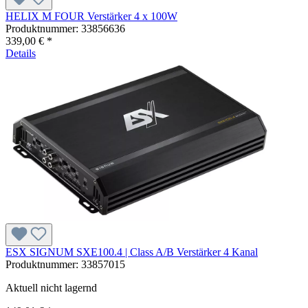
HELIX M FOUR Verstärker 4 x 100W
Produktnummer:
33856636
339,00 € *
Details
ESX SIGNUM SXE100.4 | Class A/B Verstärker 4 Kanal
Produktnummer:
33857015
Aktuell nicht lagernd