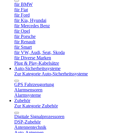
für BMW
für Fiat
für Ford
für Kia, Hyundai
für Mercedes Benz
für Opel
für Porsche
für Renault
für Smart
für VW, Audi, Seat, Skoda
für Diverse Marken
Plug & Play-Kabelsätze
Auto-Sicherheitssysteme
Zur Kategorie Auto-Sicherheitssysteme
GPS Fahrzeugortung
Alarmsensoren
Alarmsysteme
Zubehör
Zur Kategorie Zubehör
Digitale Signalprozessoren
DSP-Zubehör
Antennentechnik
Auto-Antennen