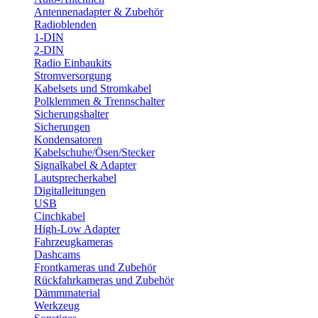
Antennenadapter & Zubehör
Radioblenden
1-DIN
2-DIN
Radio Einbaukits
Stromversorgung
Kabelsets und Stromkabel
Polklemmen & Trennschalter
Sicherungshalter
Sicherungen
Kondensatoren
Kabelschuhe/Ösen/Stecker
Signalkabel & Adapter
Lautsprecherkabel
Digitalleitungen
USB
Cinchkabel
High-Low Adapter
Fahrzeugkameras
Dashcams
Frontkameras und Zubehör
Rückfahrkameras und Zubehör
Dämmmaterial
Werkzeug