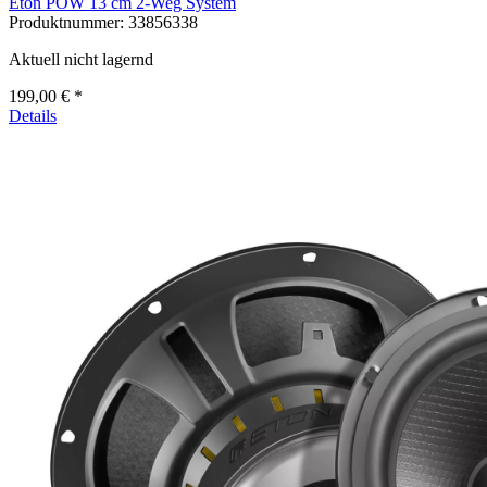
Eton POW 13 cm 2-Weg System
Produktnummer:
33856338
Aktuell nicht lagernd
199,00 € *
Details