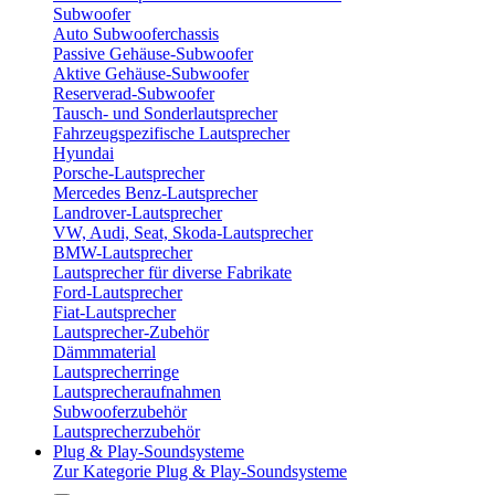
Subwoofer
Auto Subwooferchassis
Passive Gehäuse-Subwoofer
Aktive Gehäuse-Subwoofer
Reserverad-Subwoofer
Tausch- und Sonderlautsprecher
Fahrzeugspezifische Lautsprecher
Hyundai
Porsche-Lautsprecher
Mercedes Benz-Lautsprecher
Landrover-Lautsprecher
VW, Audi, Seat, Skoda-Lautsprecher
BMW-Lautsprecher
Lautsprecher für diverse Fabrikate
Ford-Lautsprecher
Fiat-Lautsprecher
Lautsprecher-Zubehör
Dämmmaterial
Lautsprecherringe
Lautsprecheraufnahmen
Subwooferzubehör
Lautsprecherzubehör
Plug & Play-Soundsysteme
Zur Kategorie Plug & Play-Soundsysteme