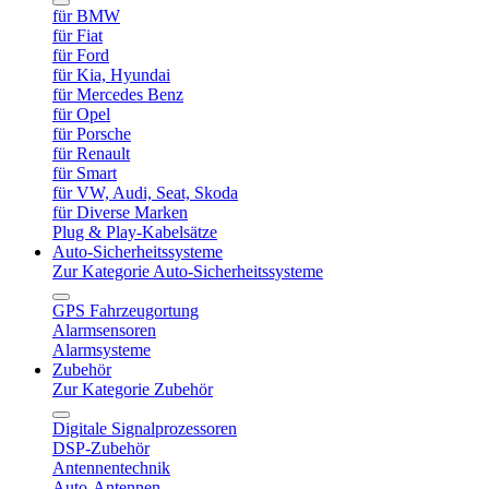
für BMW
für Fiat
für Ford
für Kia, Hyundai
für Mercedes Benz
für Opel
für Porsche
für Renault
für Smart
für VW, Audi, Seat, Skoda
für Diverse Marken
Plug & Play-Kabelsätze
Auto-Sicherheitssysteme
Zur Kategorie Auto-Sicherheitssysteme
GPS Fahrzeugortung
Alarmsensoren
Alarmsysteme
Zubehör
Zur Kategorie Zubehör
Digitale Signalprozessoren
DSP-Zubehör
Antennentechnik
Auto-Antennen