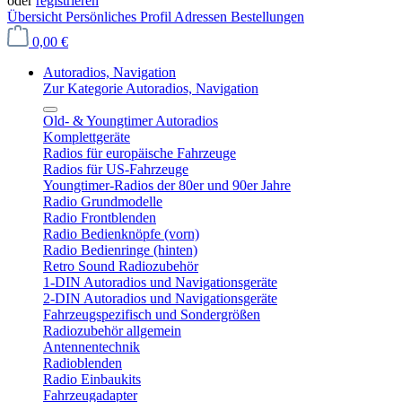
oder
registrieren
Übersicht
Persönliches Profil
Adressen
Bestellungen
0,00 €
Autoradios, Navigation
Zur Kategorie Autoradios, Navigation
Old- & Youngtimer Autoradios
Komplettgeräte
Radios für europäische Fahrzeuge
Radios für US-Fahrzeuge
Youngtimer-Radios der 80er und 90er Jahre
Radio Grundmodelle
Radio Frontblenden
Radio Bedienknöpfe (vorn)
Radio Bedienringe (hinten)
Retro Sound Radiozubehör
1-DIN Autoradios und Navigationsgeräte
2-DIN Autoradios und Navigationsgeräte
Fahrzeugspezifisch und Sondergrößen
Radiozubehör allgemein
Antennentechnik
Radioblenden
Radio Einbaukits
Fahrzeugadapter