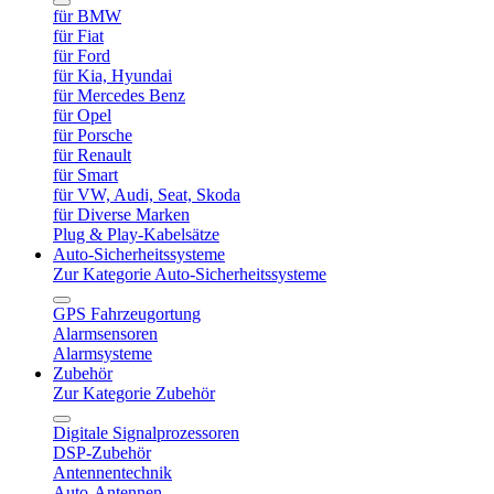
für BMW
für Fiat
für Ford
für Kia, Hyundai
für Mercedes Benz
für Opel
für Porsche
für Renault
für Smart
für VW, Audi, Seat, Skoda
für Diverse Marken
Plug & Play-Kabelsätze
Auto-Sicherheitssysteme
Zur Kategorie Auto-Sicherheitssysteme
GPS Fahrzeugortung
Alarmsensoren
Alarmsysteme
Zubehör
Zur Kategorie Zubehör
Digitale Signalprozessoren
DSP-Zubehör
Antennentechnik
Auto-Antennen