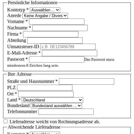
Persönliche Informationen
Kontotyp
*
Anrede
Vorname
*
Nachname
*
Firma
*
Abteilung
Umsatzsteuer-ID
E-Mail-Adresse
*
Passwort
*
Das Passwort muss
mindestens 8 Zeichen lang sein.
Ihre Adresse
Straße und Hausnummer
*
PLZ
Ort
*
Land
*
Bundesland
Telefonnummer
Lieferadresse weicht von Rechnungsadresse ab.
Abweichende Lieferadresse