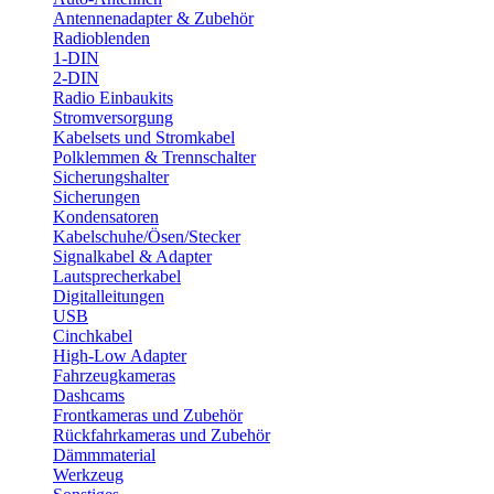
Antennenadapter & Zubehör
Radioblenden
1-DIN
2-DIN
Radio Einbaukits
Stromversorgung
Kabelsets und Stromkabel
Polklemmen & Trennschalter
Sicherungshalter
Sicherungen
Kondensatoren
Kabelschuhe/Ösen/Stecker
Signalkabel & Adapter
Lautsprecherkabel
Digitalleitungen
USB
Cinchkabel
High-Low Adapter
Fahrzeugkameras
Dashcams
Frontkameras und Zubehör
Rückfahrkameras und Zubehör
Dämmmaterial
Werkzeug