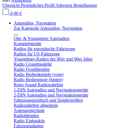
oder
registrieren
Übersicht
Persönliches Profil
Adressen
Bestellungen
0,00 €
Autoradios, Navigation
Zur Kategorie Autoradios, Navigation
Old- & Youngtimer Autoradios
Komplettgeräte
Radios für europäische Fahrzeuge
Radios für US-Fahrzeuge
Youngtimer-Radios der 80er und 90er Jahre
Radio Grundmodelle
Radio Frontblenden
Radio Bedienknöpfe (vorn)
Radio Bedienringe (hinten)
Retro Sound Radiozubehör
1-DIN Autoradios und Navigationsgeräte
2-DIN Autoradios und Navigationsgeräte
Fahrzeugspezifisch und Sondergrößen
Radiozubehör allgemein
Antennentechnik
Radioblenden
Radio Einbaukits
Fahrzeugadapter