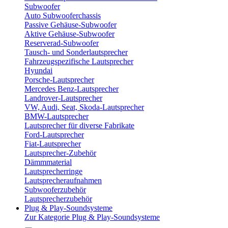
Subwoofer
Auto Subwooferchassis
Passive Gehäuse-Subwoofer
Aktive Gehäuse-Subwoofer
Reserverad-Subwoofer
Tausch- und Sonderlautsprecher
Fahrzeugspezifische Lautsprecher
Hyundai
Porsche-Lautsprecher
Mercedes Benz-Lautsprecher
Landrover-Lautsprecher
VW, Audi, Seat, Skoda-Lautsprecher
BMW-Lautsprecher
Lautsprecher für diverse Fabrikate
Ford-Lautsprecher
Fiat-Lautsprecher
Lautsprecher-Zubehör
Dämmmaterial
Lautsprecherringe
Lautsprecheraufnahmen
Subwooferzubehör
Lautsprecherzubehör
Plug & Play-Soundsysteme
Zur Kategorie Plug & Play-Soundsysteme