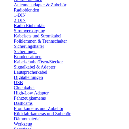
Antennenadapter & Zubehör
Radioblenden
1-DIN
2-DIN
Radio Einbaukits
Stromversorgung
Kabelsets und Stromkabel
Polklemmen & Trennschalter
Sicherungshalter
Sicherungen
Kondensatoren
Kabelschuhe/Ösen/Stecker
Signalkabel & Adapter
Lautsprecherkabel
Digitalleitungen
USB
Cinchkabel
High-Low Adapter
Fahrzeugkameras
Dashcams
Frontkameras und Zubehör
Rückfahrkameras und Zubehör
Dämmmaterial
Werkzeug