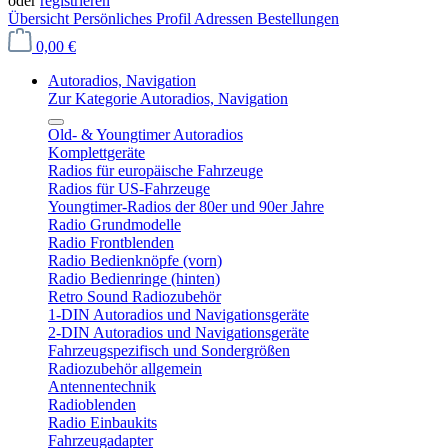
oder
registrieren
Übersicht
Persönliches Profil
Adressen
Bestellungen
0,00 €
Autoradios, Navigation
Zur Kategorie Autoradios, Navigation
Old- & Youngtimer Autoradios
Komplettgeräte
Radios für europäische Fahrzeuge
Radios für US-Fahrzeuge
Youngtimer-Radios der 80er und 90er Jahre
Radio Grundmodelle
Radio Frontblenden
Radio Bedienknöpfe (vorn)
Radio Bedienringe (hinten)
Retro Sound Radiozubehör
1-DIN Autoradios und Navigationsgeräte
2-DIN Autoradios und Navigationsgeräte
Fahrzeugspezifisch und Sondergrößen
Radiozubehör allgemein
Antennentechnik
Radioblenden
Radio Einbaukits
Fahrzeugadapter