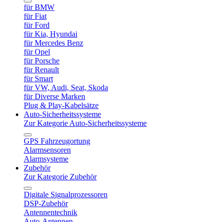
für BMW
für Fiat
für Ford
für Kia, Hyundai
für Mercedes Benz
für Opel
für Porsche
für Renault
für Smart
für VW, Audi, Seat, Skoda
für Diverse Marken
Plug & Play-Kabelsätze
Auto-Sicherheitssysteme
Zur Kategorie Auto-Sicherheitssysteme
GPS Fahrzeugortung
Alarmsensoren
Alarmsysteme
Zubehör
Zur Kategorie Zubehör
Digitale Signalprozessoren
DSP-Zubehör
Antennentechnik
Auto-Antennen