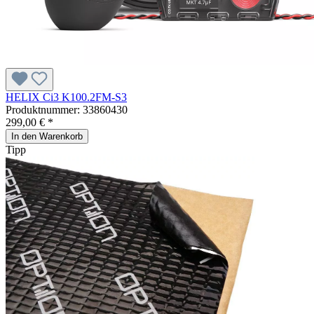
HELIX Ci3 K100.2FM-S3
Produktnummer:
33860430
299,00 € *
In den Warenkorb
Tipp