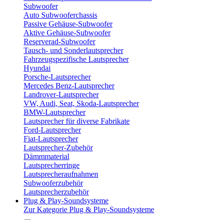
Subwoofer
Auto Subwooferchassis
Passive Gehäuse-Subwoofer
Aktive Gehäuse-Subwoofer
Reserverad-Subwoofer
Tausch- und Sonderlautsprecher
Fahrzeugspezifische Lautsprecher
Hyundai
Porsche-Lautsprecher
Mercedes Benz-Lautsprecher
Landrover-Lautsprecher
VW, Audi, Seat, Skoda-Lautsprecher
BMW-Lautsprecher
Lautsprecher für diverse Fabrikate
Ford-Lautsprecher
Fiat-Lautsprecher
Lautsprecher-Zubehör
Dämmmaterial
Lautsprecherringe
Lautsprecheraufnahmen
Subwooferzubehör
Lautsprecherzubehör
Plug & Play-Soundsysteme
Zur Kategorie Plug & Play-Soundsysteme