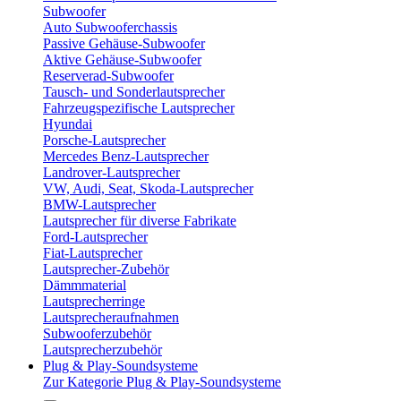
Subwoofer
Auto Subwooferchassis
Passive Gehäuse-Subwoofer
Aktive Gehäuse-Subwoofer
Reserverad-Subwoofer
Tausch- und Sonderlautsprecher
Fahrzeugspezifische Lautsprecher
Hyundai
Porsche-Lautsprecher
Mercedes Benz-Lautsprecher
Landrover-Lautsprecher
VW, Audi, Seat, Skoda-Lautsprecher
BMW-Lautsprecher
Lautsprecher für diverse Fabrikate
Ford-Lautsprecher
Fiat-Lautsprecher
Lautsprecher-Zubehör
Dämmmaterial
Lautsprecherringe
Lautsprecheraufnahmen
Subwooferzubehör
Lautsprecherzubehör
Plug & Play-Soundsysteme
Zur Kategorie Plug & Play-Soundsysteme