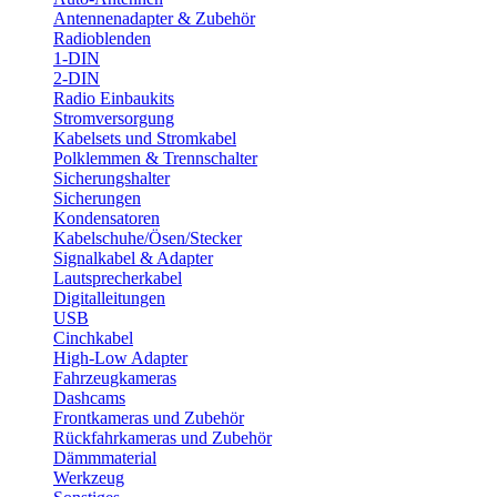
Antennenadapter & Zubehör
Radioblenden
1-DIN
2-DIN
Radio Einbaukits
Stromversorgung
Kabelsets und Stromkabel
Polklemmen & Trennschalter
Sicherungshalter
Sicherungen
Kondensatoren
Kabelschuhe/Ösen/Stecker
Signalkabel & Adapter
Lautsprecherkabel
Digitalleitungen
USB
Cinchkabel
High-Low Adapter
Fahrzeugkameras
Dashcams
Frontkameras und Zubehör
Rückfahrkameras und Zubehör
Dämmmaterial
Werkzeug