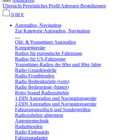
oder
registrieren
Übersicht
Persönliches Profil
Adressen
Bestellungen
0,00 €
Autoradios, Navigation
Zur Kategorie Autoradios, Navigation
Old- & Youngtimer Autoradios
Komplettgeräte
Radios für europäische Fahrzeuge
Radios für US-Fahrzeuge
Youngtimer-Radios der 80er und 90er Jahre
Radio Grundmodelle
Radio Frontblenden
Radio Bedienknöpfe (vorn)
Radio Bedienringe (hinten)
Retro Sound Radiozubehör
1-DIN Autoradios und Navigationsgeräte
2-DIN Autoradios und Navigationsgeräte
Fahrzeugspezifisch und Sondergrößen
Radiozubehör allgemein
Antennentechnik
Radioblenden
Radio Einbaukits
Fahrzeugadapter