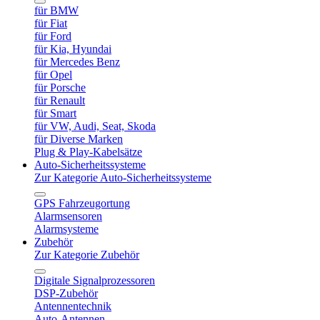
für BMW
für Fiat
für Ford
für Kia, Hyundai
für Mercedes Benz
für Opel
für Porsche
für Renault
für Smart
für VW, Audi, Seat, Skoda
für Diverse Marken
Plug & Play-Kabelsätze
Auto-Sicherheitssysteme
Zur Kategorie Auto-Sicherheitssysteme
GPS Fahrzeugortung
Alarmsensoren
Alarmsysteme
Zubehör
Zur Kategorie Zubehör
Digitale Signalprozessoren
DSP-Zubehör
Antennentechnik
Auto-Antennen