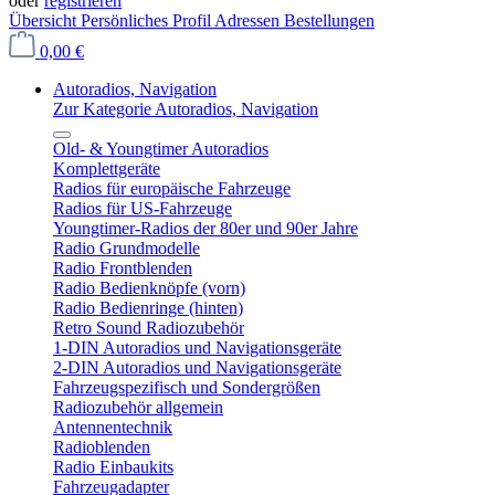
oder
registrieren
Übersicht
Persönliches Profil
Adressen
Bestellungen
0,00 €
Autoradios, Navigation
Zur Kategorie Autoradios, Navigation
Old- & Youngtimer Autoradios
Komplettgeräte
Radios für europäische Fahrzeuge
Radios für US-Fahrzeuge
Youngtimer-Radios der 80er und 90er Jahre
Radio Grundmodelle
Radio Frontblenden
Radio Bedienknöpfe (vorn)
Radio Bedienringe (hinten)
Retro Sound Radiozubehör
1-DIN Autoradios und Navigationsgeräte
2-DIN Autoradios und Navigationsgeräte
Fahrzeugspezifisch und Sondergrößen
Radiozubehör allgemein
Antennentechnik
Radioblenden
Radio Einbaukits
Fahrzeugadapter