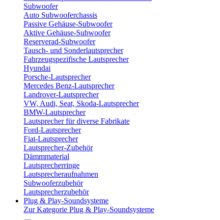
Subwoofer
Auto Subwooferchassis
Passive Gehäuse-Subwoofer
Aktive Gehäuse-Subwoofer
Reserverad-Subwoofer
Tausch- und Sonderlautsprecher
Fahrzeugspezifische Lautsprecher
Hyundai
Porsche-Lautsprecher
Mercedes Benz-Lautsprecher
Landrover-Lautsprecher
VW, Audi, Seat, Skoda-Lautsprecher
BMW-Lautsprecher
Lautsprecher für diverse Fabrikate
Ford-Lautsprecher
Fiat-Lautsprecher
Lautsprecher-Zubehör
Dämmmaterial
Lautsprecherringe
Lautsprecheraufnahmen
Subwooferzubehör
Lautsprecherzubehör
Plug & Play-Soundsysteme
Zur Kategorie Plug & Play-Soundsysteme