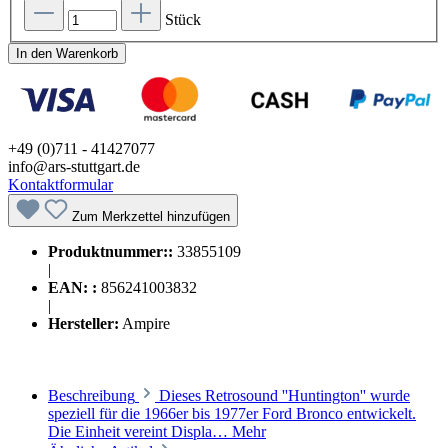
Stück
In den Warenkorb
+49 (0)711 - 41427077
info@ars-stuttgart.de
Kontaktformular
Zum Merkzettel hinzufügen
Produktnummer::
33855109
|
EAN: :
856241003832
|
Hersteller:
Ampire
Beschreibung
Dieses Retrosound ''Huntington'' wurde
speziell für die 1966er bis 1977er Ford Bronco entwickelt.
Die Einheit vereint Displa…
Mehr