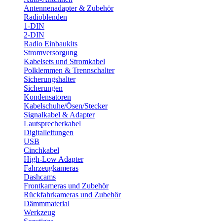
Antennenadapter & Zubehör
Radioblenden
1-DIN
2-DIN
Radio Einbaukits
Stromversorgung
Kabelsets und Stromkabel
Polklemmen & Trennschalter
Sicherungshalter
Sicherungen
Kondensatoren
Kabelschuhe/Ösen/Stecker
Signalkabel & Adapter
Lautsprecherkabel
Digitalleitungen
USB
Cinchkabel
High-Low Adapter
Fahrzeugkameras
Dashcams
Frontkameras und Zubehör
Rückfahrkameras und Zubehör
Dämmmaterial
Werkzeug