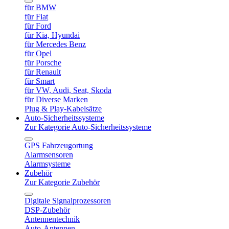
für BMW
für Fiat
für Ford
für Kia, Hyundai
für Mercedes Benz
für Opel
für Porsche
für Renault
für Smart
für VW, Audi, Seat, Skoda
für Diverse Marken
Plug & Play-Kabelsätze
Auto-Sicherheitssysteme
Zur Kategorie Auto-Sicherheitssysteme
GPS Fahrzeugortung
Alarmsensoren
Alarmsysteme
Zubehör
Zur Kategorie Zubehör
Digitale Signalprozessoren
DSP-Zubehör
Antennentechnik
Auto-Antennen