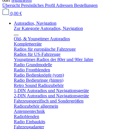
oder
registrieren
Übersicht
Persönliches Profil
Adressen
Bestellungen
0,00 €
Autoradios, Navigation
Zur Kategorie Autoradios, Navigation
Old- & Youngtimer Autoradios
Komplettgeräte
Radios für europäische Fahrzeuge
Radios für US-Fahrzeuge
Youngtimer-Radios der 80er und 90er Jahre
Radio Grundmodelle
Radio Frontblenden
Radio Bedienknöpfe (vorn)
Radio Bedienringe (hinten)
Retro Sound Radiozubehör
1-DIN Autoradios und Navigationsgeräte
2-DIN Autoradios und Navigationsgeräte
Fahrzeugspezifisch und Sondergrößen
Radiozubehör allgemein
Antennentechnik
Radioblenden
Radio Einbaukits
Fahrzeugadapter