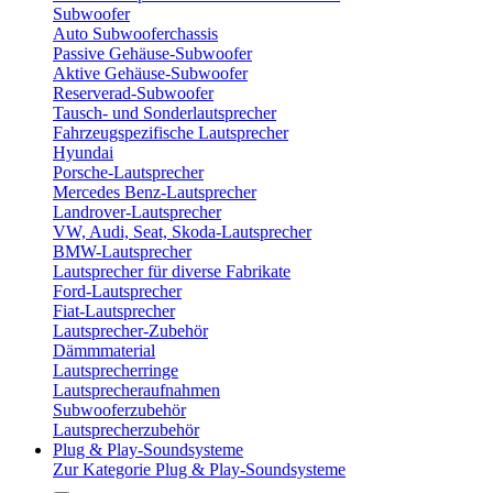
Subwoofer
Auto Subwooferchassis
Passive Gehäuse-Subwoofer
Aktive Gehäuse-Subwoofer
Reserverad-Subwoofer
Tausch- und Sonderlautsprecher
Fahrzeugspezifische Lautsprecher
Hyundai
Porsche-Lautsprecher
Mercedes Benz-Lautsprecher
Landrover-Lautsprecher
VW, Audi, Seat, Skoda-Lautsprecher
BMW-Lautsprecher
Lautsprecher für diverse Fabrikate
Ford-Lautsprecher
Fiat-Lautsprecher
Lautsprecher-Zubehör
Dämmmaterial
Lautsprecherringe
Lautsprecheraufnahmen
Subwooferzubehör
Lautsprecherzubehör
Plug & Play-Soundsysteme
Zur Kategorie Plug & Play-Soundsysteme