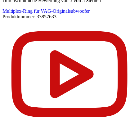
Durchschnittliche Bewertung von 5 von 5 Sternen
Multiplex-Ring für VAG-Originalsubwoofer
Produktnummer:
33857633