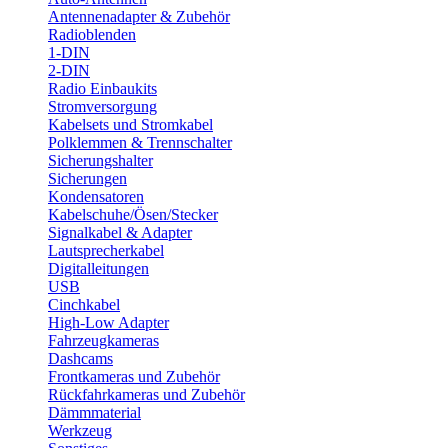
Antennenadapter & Zubehör
Radioblenden
1-DIN
2-DIN
Radio Einbaukits
Stromversorgung
Kabelsets und Stromkabel
Polklemmen & Trennschalter
Sicherungshalter
Sicherungen
Kondensatoren
Kabelschuhe/Ösen/Stecker
Signalkabel & Adapter
Lautsprecherkabel
Digitalleitungen
USB
Cinchkabel
High-Low Adapter
Fahrzeugkameras
Dashcams
Frontkameras und Zubehör
Rückfahrkameras und Zubehör
Dämmmaterial
Werkzeug