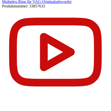
Multiplex-Ring für VAG-Originalsubwoofer
Produktnummer:
33857633