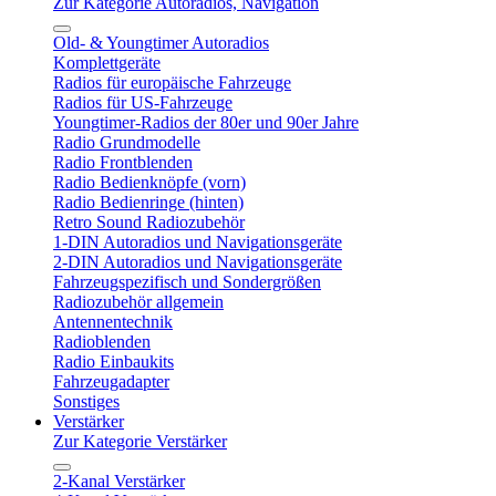
Zur Kategorie Autoradios, Navigation
Old- & Youngtimer Autoradios
Komplettgeräte
Radios für europäische Fahrzeuge
Radios für US-Fahrzeuge
Youngtimer-Radios der 80er und 90er Jahre
Radio Grundmodelle
Radio Frontblenden
Radio Bedienknöpfe (vorn)
Radio Bedienringe (hinten)
Retro Sound Radiozubehör
1-DIN Autoradios und Navigationsgeräte
2-DIN Autoradios und Navigationsgeräte
Fahrzeugspezifisch und Sondergrößen
Radiozubehör allgemein
Antennentechnik
Radioblenden
Radio Einbaukits
Fahrzeugadapter
Sonstiges
Verstärker
Zur Kategorie Verstärker
2-Kanal Verstärker