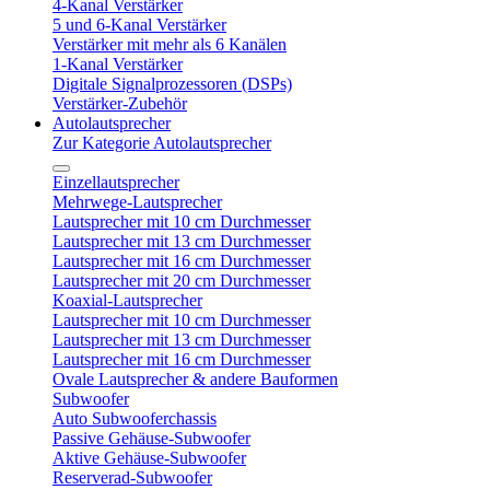
4-Kanal Verstärker
5 und 6-Kanal Verstärker
Verstärker mit mehr als 6 Kanälen
1-Kanal Verstärker
Digitale Signalprozessoren (DSPs)
Verstärker-Zubehör
Autolautsprecher
Zur Kategorie Autolautsprecher
Einzellautsprecher
Mehrwege-Lautsprecher
Lautsprecher mit 10 cm Durchmesser
Lautsprecher mit 13 cm Durchmesser
Lautsprecher mit 16 cm Durchmesser
Lautsprecher mit 20 cm Durchmesser
Koaxial-Lautsprecher
Lautsprecher mit 10 cm Durchmesser
Lautsprecher mit 13 cm Durchmesser
Lautsprecher mit 16 cm Durchmesser
Ovale Lautsprecher & andere Bauformen
Subwoofer
Auto Subwooferchassis
Passive Gehäuse-Subwoofer
Aktive Gehäuse-Subwoofer
Reserverad-Subwoofer