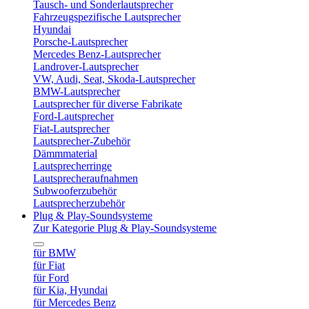
Tausch- und Sonderlautsprecher
Fahrzeugspezifische Lautsprecher
Hyundai
Porsche-Lautsprecher
Mercedes Benz-Lautsprecher
Landrover-Lautsprecher
VW, Audi, Seat, Skoda-Lautsprecher
BMW-Lautsprecher
Lautsprecher für diverse Fabrikate
Ford-Lautsprecher
Fiat-Lautsprecher
Lautsprecher-Zubehör
Dämmmaterial
Lautsprecherringe
Lautsprecheraufnahmen
Subwooferzubehör
Lautsprecherzubehör
Plug & Play-Soundsysteme
Zur Kategorie Plug & Play-Soundsysteme
für BMW
für Fiat
für Ford
für Kia, Hyundai
für Mercedes Benz