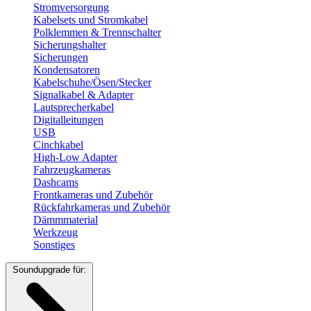
Stromversorgung
Kabelsets und Stromkabel
Polklemmen & Trennschalter
Sicherungshalter
Sicherungen
Kondensatoren
Kabelschuhe/Ösen/Stecker
Signalkabel & Adapter
Lautsprecherkabel
Digitalleitungen
USB
Cinchkabel
High-Low Adapter
Fahrzeugkameras
Dashcams
Frontkameras und Zubehör
Rückfahrkameras und Zubehör
Dämmmaterial
Werkzeug
Sonstiges
Soundupgrade für: