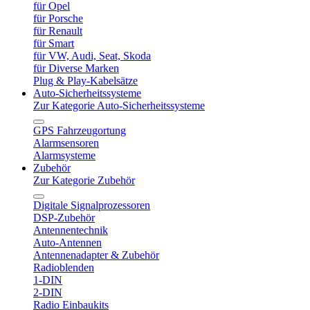
für Opel
für Porsche
für Renault
für Smart
für VW, Audi, Seat, Skoda
für Diverse Marken
Plug & Play-Kabelsätze
Auto-Sicherheitssysteme
Zur Kategorie Auto-Sicherheitssysteme
GPS Fahrzeugortung
Alarmsensoren
Alarmsysteme
Zubehör
Zur Kategorie Zubehör
Digitale Signalprozessoren
DSP-Zubehör
Antennentechnik
Auto-Antennen
Antennenadapter & Zubehör
Radioblenden
1-DIN
2-DIN
Radio Einbaukits