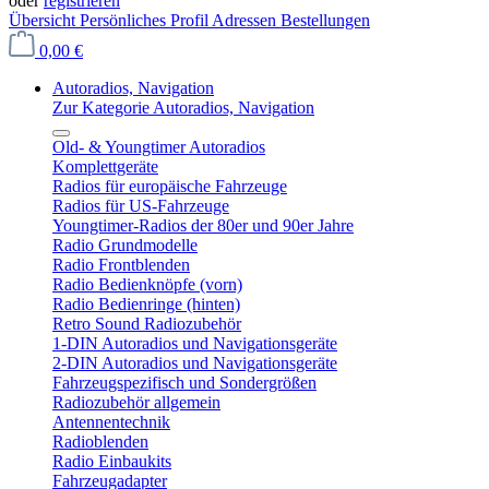
oder
registrieren
Übersicht
Persönliches Profil
Adressen
Bestellungen
0,00 €
Autoradios, Navigation
Zur Kategorie Autoradios, Navigation
Old- & Youngtimer Autoradios
Komplettgeräte
Radios für europäische Fahrzeuge
Radios für US-Fahrzeuge
Youngtimer-Radios der 80er und 90er Jahre
Radio Grundmodelle
Radio Frontblenden
Radio Bedienknöpfe (vorn)
Radio Bedienringe (hinten)
Retro Sound Radiozubehör
1-DIN Autoradios und Navigationsgeräte
2-DIN Autoradios und Navigationsgeräte
Fahrzeugspezifisch und Sondergrößen
Radiozubehör allgemein
Antennentechnik
Radioblenden
Radio Einbaukits
Fahrzeugadapter