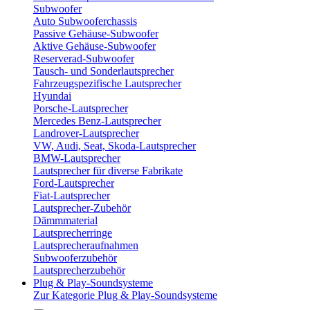
Subwoofer
Auto Subwooferchassis
Passive Gehäuse-Subwoofer
Aktive Gehäuse-Subwoofer
Reserverad-Subwoofer
Tausch- und Sonderlautsprecher
Fahrzeugspezifische Lautsprecher
Hyundai
Porsche-Lautsprecher
Mercedes Benz-Lautsprecher
Landrover-Lautsprecher
VW, Audi, Seat, Skoda-Lautsprecher
BMW-Lautsprecher
Lautsprecher für diverse Fabrikate
Ford-Lautsprecher
Fiat-Lautsprecher
Lautsprecher-Zubehör
Dämmmaterial
Lautsprecherringe
Lautsprecheraufnahmen
Subwooferzubehör
Lautsprecherzubehör
Plug & Play-Soundsysteme
Zur Kategorie Plug & Play-Soundsysteme