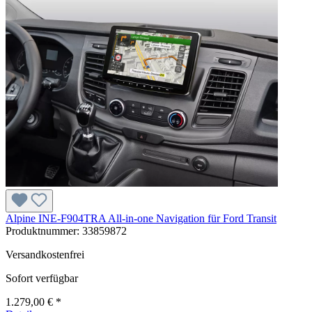
Alpine INE-F904TRA All-in-one Navigation für Ford Transit
Produktnummer:
33859872
Versandkostenfrei
Sofort verfügbar
1.279,00 € *