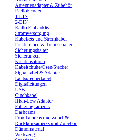
Antennenadapter & Zubehör
Radioblenden
1-DIN
2-DIN
Radio Einbaukits
Stromversorgung
Kabelsets und Stromkabel
Polklemmen & Trennschalter
Sicherungshalter
Sicherungen
Kondensatoren
Kabelschuhe/Ösen/Stecker
Signalkabel & Adapter
Lautsprecherkabel
Digitalleitungen
USB
Cinchkabel
High-Low Adapter
Fahrzeugkameras
Dashcams
Frontkameras und Zubehör
Rückfahrkameras und Zubehör
Dämmmaterial
Werkzeug