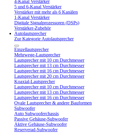
4-Kanal Verstärker
5 und 6-Kanal Verstärker
Verstärker mit mehr als 6 Kanälen
1-Kanal Verstärker
Digitale Signalprozessoren (DSPs)
Verstärker-Zubehör
Autolautsprecher
Zur Kategorie Autolautsprecher
Einzellautsprecher
Mehrwege-Lautsprecher
Lautsprecher mit 10 cm Durchmesser
Lautsprecher mit 13 cm Durchmesser
Lautsprecher mit 16 cm Durchmesser
Lautsprecher mit 20 cm Durchmesser
Koaxial-Lautsprecher
Lautsprecher mit 10 cm Durchmesser
Lautsprecher mit 13 cm Durchmesser
Lautsprecher mit 16 cm Durchmesser
Ovale Lautsprecher & andere Bauformen
Subwoofer
Auto Subwooferchassis
Passive Gehäuse-Subwoofer
Aktive Gehäuse-Subwoofer
Reserverad-Subwoofer