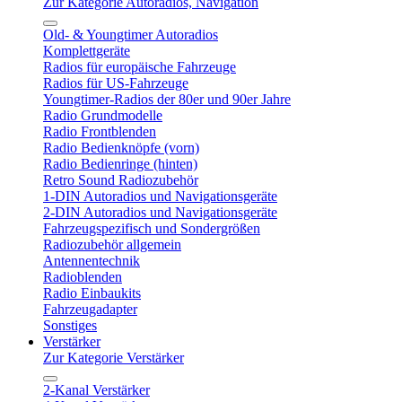
Zur Kategorie Autoradios, Navigation
Old- & Youngtimer Autoradios
Komplettgeräte
Radios für europäische Fahrzeuge
Radios für US-Fahrzeuge
Youngtimer-Radios der 80er und 90er Jahre
Radio Grundmodelle
Radio Frontblenden
Radio Bedienknöpfe (vorn)
Radio Bedienringe (hinten)
Retro Sound Radiozubehör
1-DIN Autoradios und Navigationsgeräte
2-DIN Autoradios und Navigationsgeräte
Fahrzeugspezifisch und Sondergrößen
Radiozubehör allgemein
Antennentechnik
Radioblenden
Radio Einbaukits
Fahrzeugadapter
Sonstiges
Verstärker
Zur Kategorie Verstärker
2-Kanal Verstärker