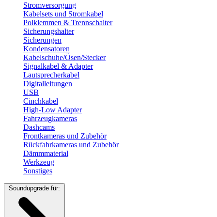
Stromversorgung
Kabelsets und Stromkabel
Polklemmen & Trennschalter
Sicherungshalter
Sicherungen
Kondensatoren
Kabelschuhe/Ösen/Stecker
Signalkabel & Adapter
Lautsprecherkabel
Digitalleitungen
USB
Cinchkabel
High-Low Adapter
Fahrzeugkameras
Dashcams
Frontkameras und Zubehör
Rückfahrkameras und Zubehör
Dämmmaterial
Werkzeug
Sonstiges
Soundupgrade für: