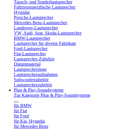
Tausch- und Sonderlautsprecher
Fahrzeugspezifische Lautsprecher
Hyundai
Porsche-Lautsprecher
Mercedes Benz-Lautsprecher
Landrover-Lautsprecher
VW, Audi, Seat, Skoda-Lautsprecher
BMW-Lautsprecher
Lautsprecher für diverse Fabrikate
Ford-Lautsprecher
Fiat-Lautsprecher
Lautsprecher-Zubehör
Dämmmaterial
Lautsprecherringe
Lautsprecheraufnahmen
Subwooferzubehör
Lautsprecherzubehör
Plug & Play-Soundsysteme
Zur Kategorie Plug & Play-Soundsysteme
für BMW
für Fiat
für Ford
für Kia, Hyundai
für Mercedes Benz