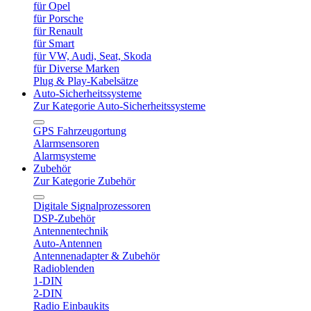
für Opel
für Porsche
für Renault
für Smart
für VW, Audi, Seat, Skoda
für Diverse Marken
Plug & Play-Kabelsätze
Auto-Sicherheitssysteme
Zur Kategorie Auto-Sicherheitssysteme
GPS Fahrzeugortung
Alarmsensoren
Alarmsysteme
Zubehör
Zur Kategorie Zubehör
Digitale Signalprozessoren
DSP-Zubehör
Antennentechnik
Auto-Antennen
Antennenadapter & Zubehör
Radioblenden
1-DIN
2-DIN
Radio Einbaukits