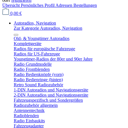
oder
registrieren
Übersicht
Persönliches Profil
Adressen
Bestellungen
0,00 €
Autoradios, Navigation
Zur Kategorie Autoradios, Navigation
Old- & Youngtimer Autoradios
Komplettgeräte
Radios für europäische Fahrzeuge
Radios für US-Fahrzeuge
Youngtimer-Radios der 80er und 90er Jahre
Radio Grundmodelle
Radio Frontblenden
Radio Bedienknöpfe (vorn)
Radio Bedienringe (hinten)
Retro Sound Radiozubehör
1-DIN Autoradios und Navigationsgeräte
2-DIN Autoradios und Navigationsgeräte
Fahrzeugspezifisch und Sondergrößen
Radiozubehör allgemein
Antennentechnik
Radioblenden
Radio Einbaukits
Fahrzeugadapter