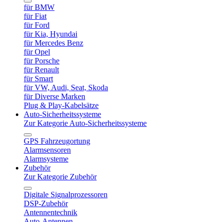
für BMW
für Fiat
für Ford
für Kia, Hyundai
für Mercedes Benz
für Opel
für Porsche
für Renault
für Smart
für VW, Audi, Seat, Skoda
für Diverse Marken
Plug & Play-Kabelsätze
Auto-Sicherheitssysteme
Zur Kategorie Auto-Sicherheitssysteme
GPS Fahrzeugortung
Alarmsensoren
Alarmsysteme
Zubehör
Zur Kategorie Zubehör
Digitale Signalprozessoren
DSP-Zubehör
Antennentechnik
Auto-Antennen