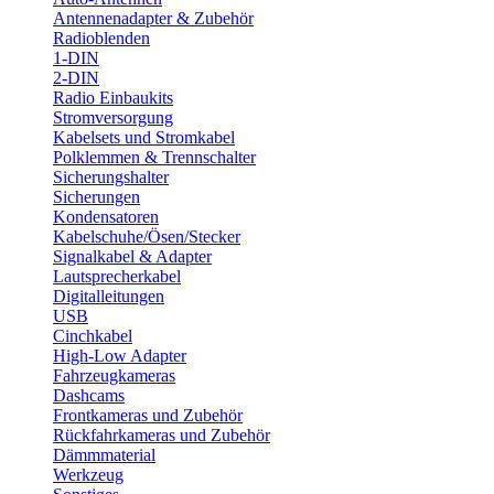
Antennenadapter & Zubehör
Radioblenden
1-DIN
2-DIN
Radio Einbaukits
Stromversorgung
Kabelsets und Stromkabel
Polklemmen & Trennschalter
Sicherungshalter
Sicherungen
Kondensatoren
Kabelschuhe/Ösen/Stecker
Signalkabel & Adapter
Lautsprecherkabel
Digitalleitungen
USB
Cinchkabel
High-Low Adapter
Fahrzeugkameras
Dashcams
Frontkameras und Zubehör
Rückfahrkameras und Zubehör
Dämmmaterial
Werkzeug