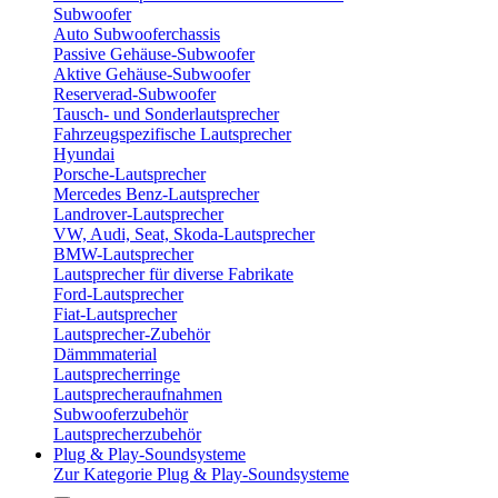
Subwoofer
Auto Subwooferchassis
Passive Gehäuse-Subwoofer
Aktive Gehäuse-Subwoofer
Reserverad-Subwoofer
Tausch- und Sonderlautsprecher
Fahrzeugspezifische Lautsprecher
Hyundai
Porsche-Lautsprecher
Mercedes Benz-Lautsprecher
Landrover-Lautsprecher
VW, Audi, Seat, Skoda-Lautsprecher
BMW-Lautsprecher
Lautsprecher für diverse Fabrikate
Ford-Lautsprecher
Fiat-Lautsprecher
Lautsprecher-Zubehör
Dämmmaterial
Lautsprecherringe
Lautsprecheraufnahmen
Subwooferzubehör
Lautsprecherzubehör
Plug & Play-Soundsysteme
Zur Kategorie Plug & Play-Soundsysteme