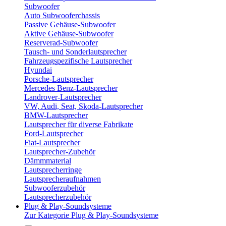
Subwoofer
Auto Subwooferchassis
Passive Gehäuse-Subwoofer
Aktive Gehäuse-Subwoofer
Reserverad-Subwoofer
Tausch- und Sonderlautsprecher
Fahrzeugspezifische Lautsprecher
Hyundai
Porsche-Lautsprecher
Mercedes Benz-Lautsprecher
Landrover-Lautsprecher
VW, Audi, Seat, Skoda-Lautsprecher
BMW-Lautsprecher
Lautsprecher für diverse Fabrikate
Ford-Lautsprecher
Fiat-Lautsprecher
Lautsprecher-Zubehör
Dämmmaterial
Lautsprecherringe
Lautsprecheraufnahmen
Subwooferzubehör
Lautsprecherzubehör
Plug & Play-Soundsysteme
Zur Kategorie Plug & Play-Soundsysteme