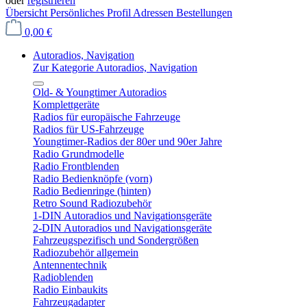
oder
registrieren
Übersicht
Persönliches Profil
Adressen
Bestellungen
0,00 €
Autoradios, Navigation
Zur Kategorie Autoradios, Navigation
Old- & Youngtimer Autoradios
Komplettgeräte
Radios für europäische Fahrzeuge
Radios für US-Fahrzeuge
Youngtimer-Radios der 80er und 90er Jahre
Radio Grundmodelle
Radio Frontblenden
Radio Bedienknöpfe (vorn)
Radio Bedienringe (hinten)
Retro Sound Radiozubehör
1-DIN Autoradios und Navigationsgeräte
2-DIN Autoradios und Navigationsgeräte
Fahrzeugspezifisch und Sondergrößen
Radiozubehör allgemein
Antennentechnik
Radioblenden
Radio Einbaukits
Fahrzeugadapter