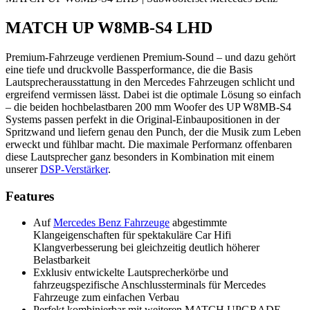
MATCH UP W8MB-S4 LHD
Premium-Fahrzeuge verdienen Premium-Sound – und dazu gehört
eine tiefe und druckvolle Bassperformance, die die Basis
Lautsprecherausstattung in den Mercedes Fahrzeugen schlicht und
ergreifend vermissen lässt. Dabei ist die optimale Lösung so einfach
– die beiden hochbelastbaren 200 mm Woofer des UP W8MB-S4
Systems passen perfekt in die Original-Einbaupositionen in der
Spritzwand und liefern genau den Punch, der die Musik zum Leben
erweckt und fühlbar macht. Die maximale Performanz offenbaren
diese Lautsprecher ganz besonders in Kombination mit einem
unserer
DSP-Verstärker
.
Features
Auf
Mercedes Benz Fahrzeuge
abgestimmte
Klangeigenschaften für spektakuläre Car Hifi
Klangverbesserung bei gleichzeitig deutlich höherer
Belastbarkeit
Exklusiv entwickelte Lautsprecherkörbe und
fahrzeugspezifische Anschlussterminals für Mercedes
Fahrzeuge zum einfachen Verbau
Perfekt kombinierbar mit weiteren MATCH UPGRADE