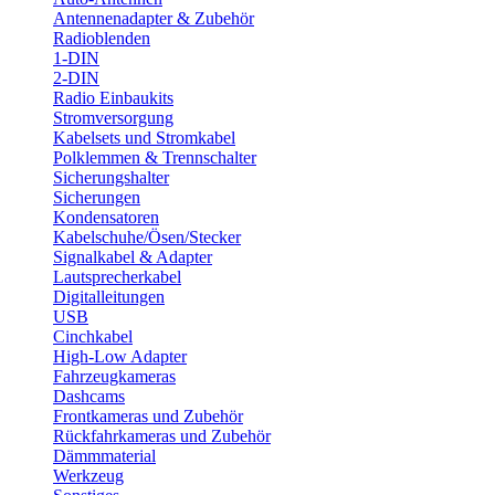
Antennenadapter & Zubehör
Radioblenden
1-DIN
2-DIN
Radio Einbaukits
Stromversorgung
Kabelsets und Stromkabel
Polklemmen & Trennschalter
Sicherungshalter
Sicherungen
Kondensatoren
Kabelschuhe/Ösen/Stecker
Signalkabel & Adapter
Lautsprecherkabel
Digitalleitungen
USB
Cinchkabel
High-Low Adapter
Fahrzeugkameras
Dashcams
Frontkameras und Zubehör
Rückfahrkameras und Zubehör
Dämmmaterial
Werkzeug