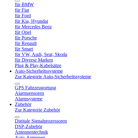
für BMW
für Fiat
für Ford
für Kia, Hyundai
für Mercedes Benz
für Opel
für Porsche
für Renault
für Smart
für VW, Audi, Seat, Skoda
für Diverse Marken
Plug & Play-Kabelsätze
Auto-Sicherheitssysteme
Zur Kategorie Auto-Sicherheitssysteme
GPS Fahrzeugortung
Alarmsensoren
Alarmsysteme
Zubehör
Zur Kategorie Zubehör
Digitale Signalprozessoren
DSP-Zubehör
Antennentechnik
Auto-Antennen