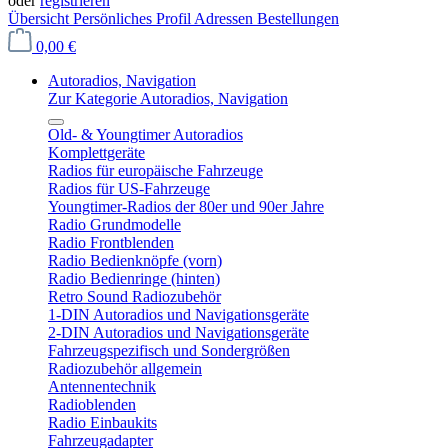
oder
registrieren
Übersicht
Persönliches Profil
Adressen
Bestellungen
0,00 €
Autoradios, Navigation
Zur Kategorie Autoradios, Navigation
Old- & Youngtimer Autoradios
Komplettgeräte
Radios für europäische Fahrzeuge
Radios für US-Fahrzeuge
Youngtimer-Radios der 80er und 90er Jahre
Radio Grundmodelle
Radio Frontblenden
Radio Bedienknöpfe (vorn)
Radio Bedienringe (hinten)
Retro Sound Radiozubehör
1-DIN Autoradios und Navigationsgeräte
2-DIN Autoradios und Navigationsgeräte
Fahrzeugspezifisch und Sondergrößen
Radiozubehör allgemein
Antennentechnik
Radioblenden
Radio Einbaukits
Fahrzeugadapter