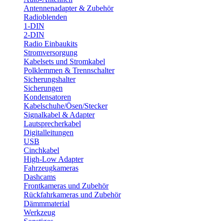
Antennenadapter & Zubehör
Radioblenden
1-DIN
2-DIN
Radio Einbaukits
Stromversorgung
Kabelsets und Stromkabel
Polklemmen & Trennschalter
Sicherungshalter
Sicherungen
Kondensatoren
Kabelschuhe/Ösen/Stecker
Signalkabel & Adapter
Lautsprecherkabel
Digitalleitungen
USB
Cinchkabel
High-Low Adapter
Fahrzeugkameras
Dashcams
Frontkameras und Zubehör
Rückfahrkameras und Zubehör
Dämmmaterial
Werkzeug