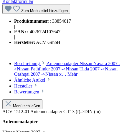
Kontaktformular
Zum Merkzettel hinzufügen
Produktnummer::
33854617
|
EAN: :
4026724107647
|
Hersteller:
ACV GmbH
Beschreibung
Antennenadapter Nissan Navara 2007 -
>Nissan Pathfinder 2007 ->Nissan Tiida 2007 ->Nissan
Qashqai 2007 ->Nissan x…
Mehr
Ähnliche Artikel
Hersteller
Bewertungen
Menü schließen
ACV 1512-01 Antennenadapter GT13 (f)->DIN (m)
Antennenadapter