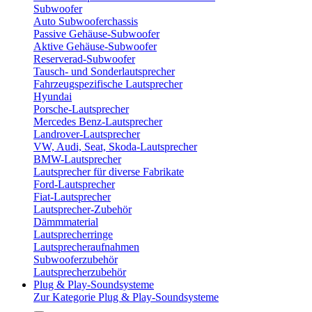
Subwoofer
Auto Subwooferchassis
Passive Gehäuse-Subwoofer
Aktive Gehäuse-Subwoofer
Reserverad-Subwoofer
Tausch- und Sonderlautsprecher
Fahrzeugspezifische Lautsprecher
Hyundai
Porsche-Lautsprecher
Mercedes Benz-Lautsprecher
Landrover-Lautsprecher
VW, Audi, Seat, Skoda-Lautsprecher
BMW-Lautsprecher
Lautsprecher für diverse Fabrikate
Ford-Lautsprecher
Fiat-Lautsprecher
Lautsprecher-Zubehör
Dämmmaterial
Lautsprecherringe
Lautsprecheraufnahmen
Subwooferzubehör
Lautsprecherzubehör
Plug & Play-Soundsysteme
Zur Kategorie Plug & Play-Soundsysteme