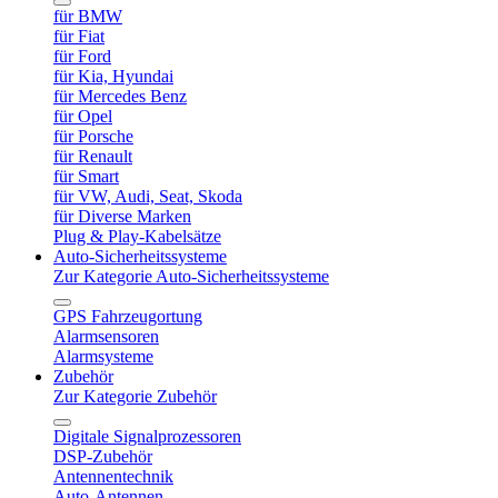
für BMW
für Fiat
für Ford
für Kia, Hyundai
für Mercedes Benz
für Opel
für Porsche
für Renault
für Smart
für VW, Audi, Seat, Skoda
für Diverse Marken
Plug & Play-Kabelsätze
Auto-Sicherheitssysteme
Zur Kategorie Auto-Sicherheitssysteme
GPS Fahrzeugortung
Alarmsensoren
Alarmsysteme
Zubehör
Zur Kategorie Zubehör
Digitale Signalprozessoren
DSP-Zubehör
Antennentechnik
Auto-Antennen