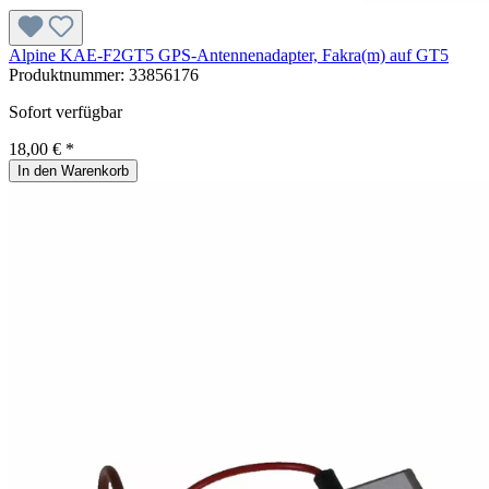
Alpine KAE-F2GT5 GPS-Antennenadapter, Fakra(m) auf GT5
Produktnummer:
33856176
Sofort verfügbar
18,00 € *
In den Warenkorb